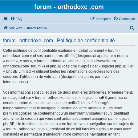
forum - orthodoxe .com
FAQ
Inscription
Connexion
R
Site web
Index forum
e
forum - orthodoxe .com - Politique de confidentialité
c
h
Cette politique de confidentialité explique en détail comment « forum -
orthodoxe .com » et ses partenaires affiliés (désignés ci-après par « nous »,
e
« notre », « nos », « forum - orthodoxe .com » et « https://www.forum-
r
orthodoxe.com/~forum ») et phpBB (désigné ci-après par « logiciel phpBB » et
« phpBB Limited ») utilisent toutes les informations collectées lors des
c
sessions d’utilisation de votre part (désignées ci-après par « vos
h
informations »).
e
Vos informations sont collectées de deux manières différentes. Premièrement,
r
en naviguant sur « forum - orthodoxe .com », le logiciel phpBB génèrera un
certain nombre de cookies qui sont de petits fichiers téléchargés
temporairement par le navigateur internet de votre ordinateur. Les deux
premiers cookies ne contiennent qu’un identifiant utilisateur et un identifiant
anonyme de session qui vous sont automatiquement assignés par le logiciel
phpBB. Un troisième cookie sera créé lors de votre navigation sur les sujets de
« forum - orthodoxe .com », archivant de ce fait tous les sujets que vous avez
consultés et permettant d’améliorer votre confort de navigation en tant