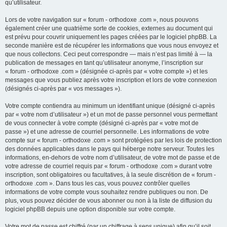
qu’utilisateur.
Lors de votre navigation sur « forum - orthodoxe .com », nous pouvons
également créer une quatrième sorte de cookies, externes au document qui
est prévu pour couvrir uniquement les pages créées par le logiciel phpBB. La
seconde manière est de récupérer les informations que vous nous envoyez et
que nous collectons. Ceci peut correspondre — mais n’est pas limité à — la
publication de messages en tant qu’utilisateur anonyme, l’inscription sur
« forum - orthodoxe .com » (désignée ci-après par « votre compte ») et les
messages que vous publiez après votre inscription et lors de votre connexion
(désignés ci-après par « vos messages »).
Votre compte contiendra au minimum un identifiant unique (désigné ci-après
par « votre nom d’utilisateur ») et un mot de passe personnel vous permettant
de vous connecter à votre compte (désigné ci-après par « votre mot de
passe ») et une adresse de courriel personnelle. Les informations de votre
compte sur « forum - orthodoxe .com » sont protégées par les lois de protection
des données applicables dans le pays qui héberge notre serveur. Toutes les
informations, en-dehors de votre nom d’utilisateur, de votre mot de passe et de
votre adresse de courriel requis par « forum - orthodoxe .com » durant votre
inscription, sont obligatoires ou facultatives, à la seule discrétion de « forum -
orthodoxe .com ». Dans tous les cas, vous pouvez contrôler quelles
informations de votre compte vous souhaitez rendre publiques ou non. De
plus, vous pouvez décider de vous abonner ou non à la liste de diffusion du
logiciel phpBB depuis une option disponible sur votre compte.
Votre mot de passe est chiffré (par un chiffrage à sens unique) afin qu’il soit