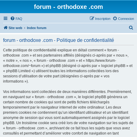
forum - orthodoxe .com
FAQ
Inscription
Connexion
R
Site web
Index forum
e
forum - orthodoxe .com - Politique de confidentialité
c
h
Cette politique de confidentialité explique en détail comment « forum -
orthodoxe .com » et ses partenaires affiliés (désignés ci-après par « nous »,
e
« notre », « nos », « forum - orthodoxe .com » et « https://www.forum-
r
orthodoxe.com/~forum ») et phpBB (désigné ci-après par « logiciel phpBB » et
« phpBB Limited ») utilisent toutes les informations collectées lors des
c
sessions d’utilisation de votre part (désignées ci-après par « vos
h
informations »).
e
Vos informations sont collectées de deux manières différentes. Premièrement,
r
en naviguant sur « forum - orthodoxe .com », le logiciel phpBB génèrera un
certain nombre de cookies qui sont de petits fichiers téléchargés
temporairement par le navigateur internet de votre ordinateur. Les deux
premiers cookies ne contiennent qu’un identifiant utilisateur et un identifiant
anonyme de session qui vous sont automatiquement assignés par le logiciel
phpBB. Un troisième cookie sera créé lors de votre navigation sur les sujets de
« forum - orthodoxe .com », archivant de ce fait tous les sujets que vous avez
consultés et permettant d’améliorer votre confort de navigation en tant