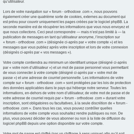
qu’utilisateur.
Lors de votre navigation sur « forum - orthodoxe .com », nous pouvons
également créer une quatrième sorte de cookies, externes au document qui
est prévu pour couvrir uniquement les pages créées par le logiciel phpBB. La
seconde manière est de récupérer les informations que vous nous envoyez et
que nous collectons. Ceci peut correspondre — mais n’est pas limité à — la
publication de messages en tant qu’utilisateur anonyme, l’inscription sur
« forum - orthodoxe .com » (désignée ci-après par « votre compte ») et les
messages que vous publiez après votre inscription et lors de votre connexion
(désignés ci-après par « vos messages »).
Votre compte contiendra au minimum un identifiant unique (désigné ci-après
par « votre nom d’utilisateur ») et un mot de passe personnel vous permettant
de vous connecter à votre compte (désigné ci-après par « votre mot de
passe ») et une adresse de courriel personnelle. Les informations de votre
compte sur « forum - orthodoxe .com » sont protégées par les lois de protection
des données applicables dans le pays qui héberge notre serveur. Toutes les
informations, en-dehors de votre nom d’utilisateur, de votre mot de passe et de
votre adresse de courriel requis par « forum - orthodoxe .com » durant votre
inscription, sont obligatoires ou facultatives, à la seule discrétion de « forum -
orthodoxe .com ». Dans tous les cas, vous pouvez contrôler quelles
informations de votre compte vous souhaitez rendre publiques ou non. De
plus, vous pouvez décider de vous abonner ou non à la liste de diffusion du
logiciel phpBB depuis une option disponible sur votre compte.
Votre mot de passe est chiffré (par un chiffrage à sens unique) afin qu’il soit