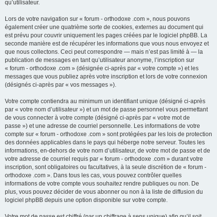
qu’utilisateur.
Lors de votre navigation sur « forum - orthodoxe .com », nous pouvons
également créer une quatrième sorte de cookies, externes au document qui
est prévu pour couvrir uniquement les pages créées par le logiciel phpBB. La
seconde manière est de récupérer les informations que vous nous envoyez et
que nous collectons. Ceci peut correspondre — mais n’est pas limité à — la
publication de messages en tant qu’utilisateur anonyme, l’inscription sur
« forum - orthodoxe .com » (désignée ci-après par « votre compte ») et les
messages que vous publiez après votre inscription et lors de votre connexion
(désignés ci-après par « vos messages »).
Votre compte contiendra au minimum un identifiant unique (désigné ci-après
par « votre nom d’utilisateur ») et un mot de passe personnel vous permettant
de vous connecter à votre compte (désigné ci-après par « votre mot de
passe ») et une adresse de courriel personnelle. Les informations de votre
compte sur « forum - orthodoxe .com » sont protégées par les lois de protection
des données applicables dans le pays qui héberge notre serveur. Toutes les
informations, en-dehors de votre nom d’utilisateur, de votre mot de passe et de
votre adresse de courriel requis par « forum - orthodoxe .com » durant votre
inscription, sont obligatoires ou facultatives, à la seule discrétion de « forum -
orthodoxe .com ». Dans tous les cas, vous pouvez contrôler quelles
informations de votre compte vous souhaitez rendre publiques ou non. De
plus, vous pouvez décider de vous abonner ou non à la liste de diffusion du
logiciel phpBB depuis une option disponible sur votre compte.
Votre mot de passe est chiffré (par un chiffrage à sens unique) afin qu’il soit