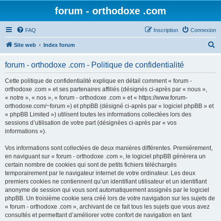
forum - orthodoxe .com
FAQ
Inscription
Connexion
R
Site web
Index forum
e
forum - orthodoxe .com - Politique de confidentialité
c
h
Cette politique de confidentialité explique en détail comment « forum -
orthodoxe .com » et ses partenaires affiliés (désignés ci-après par « nous »,
e
« notre », « nos », « forum - orthodoxe .com » et « https://www.forum-
r
orthodoxe.com/~forum ») et phpBB (désigné ci-après par « logiciel phpBB » et
« phpBB Limited ») utilisent toutes les informations collectées lors des
c
sessions d’utilisation de votre part (désignées ci-après par « vos
h
informations »).
e
Vos informations sont collectées de deux manières différentes. Premièrement,
r
en naviguant sur « forum - orthodoxe .com », le logiciel phpBB génèrera un
certain nombre de cookies qui sont de petits fichiers téléchargés
temporairement par le navigateur internet de votre ordinateur. Les deux
premiers cookies ne contiennent qu’un identifiant utilisateur et un identifiant
anonyme de session qui vous sont automatiquement assignés par le logiciel
phpBB. Un troisième cookie sera créé lors de votre navigation sur les sujets de
« forum - orthodoxe .com », archivant de ce fait tous les sujets que vous avez
consultés et permettant d’améliorer votre confort de navigation en tant