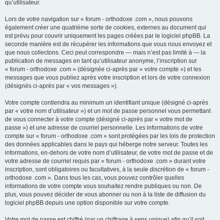
qu’utilisateur.
Lors de votre navigation sur « forum - orthodoxe .com », nous pouvons
également créer une quatrième sorte de cookies, externes au document qui
est prévu pour couvrir uniquement les pages créées par le logiciel phpBB. La
seconde manière est de récupérer les informations que vous nous envoyez et
que nous collectons. Ceci peut correspondre — mais n’est pas limité à — la
publication de messages en tant qu’utilisateur anonyme, l’inscription sur
« forum - orthodoxe .com » (désignée ci-après par « votre compte ») et les
messages que vous publiez après votre inscription et lors de votre connexion
(désignés ci-après par « vos messages »).
Votre compte contiendra au minimum un identifiant unique (désigné ci-après
par « votre nom d’utilisateur ») et un mot de passe personnel vous permettant
de vous connecter à votre compte (désigné ci-après par « votre mot de
passe ») et une adresse de courriel personnelle. Les informations de votre
compte sur « forum - orthodoxe .com » sont protégées par les lois de protection
des données applicables dans le pays qui héberge notre serveur. Toutes les
informations, en-dehors de votre nom d’utilisateur, de votre mot de passe et de
votre adresse de courriel requis par « forum - orthodoxe .com » durant votre
inscription, sont obligatoires ou facultatives, à la seule discrétion de « forum -
orthodoxe .com ». Dans tous les cas, vous pouvez contrôler quelles
informations de votre compte vous souhaitez rendre publiques ou non. De
plus, vous pouvez décider de vous abonner ou non à la liste de diffusion du
logiciel phpBB depuis une option disponible sur votre compte.
Votre mot de passe est chiffré (par un chiffrage à sens unique) afin qu’il soit