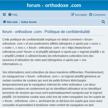
forum - orthodoxe .com
FAQ
Inscription
Connexion
R
Site web
Index forum
e
forum - orthodoxe .com - Politique de confidentialité
c
h
Cette politique de confidentialité explique en détail comment « forum -
orthodoxe .com » et ses partenaires affiliés (désignés ci-après par « nous »,
e
« notre », « nos », « forum - orthodoxe .com » et « https://www.forum-
r
orthodoxe.com/~forum ») et phpBB (désigné ci-après par « logiciel phpBB » et
« phpBB Limited ») utilisent toutes les informations collectées lors des
c
sessions d’utilisation de votre part (désignées ci-après par « vos
h
informations »).
e
Vos informations sont collectées de deux manières différentes. Premièrement,
r
en naviguant sur « forum - orthodoxe .com », le logiciel phpBB génèrera un
certain nombre de cookies qui sont de petits fichiers téléchargés
temporairement par le navigateur internet de votre ordinateur. Les deux
premiers cookies ne contiennent qu’un identifiant utilisateur et un identifiant
anonyme de session qui vous sont automatiquement assignés par le logiciel
phpBB. Un troisième cookie sera créé lors de votre navigation sur les sujets de
« forum - orthodoxe .com », archivant de ce fait tous les sujets que vous avez
consultés et permettant d’améliorer votre confort de navigation en tant