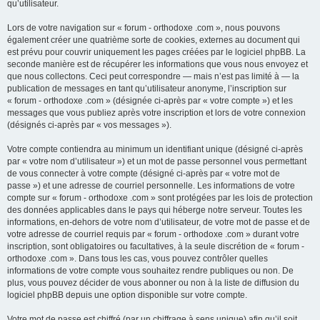
qu’utilisateur.
Lors de votre navigation sur « forum - orthodoxe .com », nous pouvons
également créer une quatrième sorte de cookies, externes au document qui
est prévu pour couvrir uniquement les pages créées par le logiciel phpBB. La
seconde manière est de récupérer les informations que vous nous envoyez et
que nous collectons. Ceci peut correspondre — mais n’est pas limité à — la
publication de messages en tant qu’utilisateur anonyme, l’inscription sur
« forum - orthodoxe .com » (désignée ci-après par « votre compte ») et les
messages que vous publiez après votre inscription et lors de votre connexion
(désignés ci-après par « vos messages »).
Votre compte contiendra au minimum un identifiant unique (désigné ci-après
par « votre nom d’utilisateur ») et un mot de passe personnel vous permettant
de vous connecter à votre compte (désigné ci-après par « votre mot de
passe ») et une adresse de courriel personnelle. Les informations de votre
compte sur « forum - orthodoxe .com » sont protégées par les lois de protection
des données applicables dans le pays qui héberge notre serveur. Toutes les
informations, en-dehors de votre nom d’utilisateur, de votre mot de passe et de
votre adresse de courriel requis par « forum - orthodoxe .com » durant votre
inscription, sont obligatoires ou facultatives, à la seule discrétion de « forum -
orthodoxe .com ». Dans tous les cas, vous pouvez contrôler quelles
informations de votre compte vous souhaitez rendre publiques ou non. De
plus, vous pouvez décider de vous abonner ou non à la liste de diffusion du
logiciel phpBB depuis une option disponible sur votre compte.
Votre mot de passe est chiffré (par un chiffrage à sens unique) afin qu’il soit