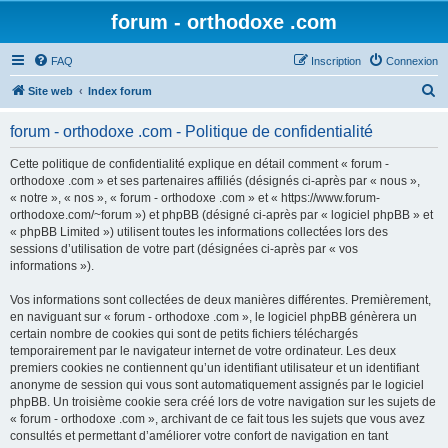
forum - orthodoxe .com
FAQ
Inscription
Connexion
R
Site web
Index forum
e
forum - orthodoxe .com - Politique de confidentialité
c
h
Cette politique de confidentialité explique en détail comment « forum -
orthodoxe .com » et ses partenaires affiliés (désignés ci-après par « nous »,
e
« notre », « nos », « forum - orthodoxe .com » et « https://www.forum-
r
orthodoxe.com/~forum ») et phpBB (désigné ci-après par « logiciel phpBB » et
« phpBB Limited ») utilisent toutes les informations collectées lors des
c
sessions d’utilisation de votre part (désignées ci-après par « vos
h
informations »).
e
Vos informations sont collectées de deux manières différentes. Premièrement,
r
en naviguant sur « forum - orthodoxe .com », le logiciel phpBB génèrera un
certain nombre de cookies qui sont de petits fichiers téléchargés
temporairement par le navigateur internet de votre ordinateur. Les deux
premiers cookies ne contiennent qu’un identifiant utilisateur et un identifiant
anonyme de session qui vous sont automatiquement assignés par le logiciel
phpBB. Un troisième cookie sera créé lors de votre navigation sur les sujets de
« forum - orthodoxe .com », archivant de ce fait tous les sujets que vous avez
consultés et permettant d’améliorer votre confort de navigation en tant