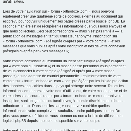
qu’utilisateur.
Lors de votre navigation sur « forum - orthodoxe .com », nous pouvons
également créer une quatrième sorte de cookies, externes au document qui
est prévu pour couvrir uniquement les pages créées par le logiciel phpBB. La
seconde manière est de récupérer les informations que vous nous envoyez et
que nous collectons. Ceci peut correspondre — mais n’est pas limité à — la
publication de messages en tant qu’utilisateur anonyme, l’inscription sur
« forum - orthodoxe .com » (désignée ci-après par « votre compte ») et les
messages que vous publiez après votre inscription et lors de votre connexion
(désignés ci-après par « vos messages »).
Votre compte contiendra au minimum un identifiant unique (désigné ci-après
par « votre nom d’utilisateur ») et un mot de passe personnel vous permettant
de vous connecter à votre compte (désigné ci-après par « votre mot de
passe ») et une adresse de courriel personnelle. Les informations de votre
compte sur « forum - orthodoxe .com » sont protégées par les lois de protection
des données applicables dans le pays qui héberge notre serveur. Toutes les
informations, en-dehors de votre nom d’utilisateur, de votre mot de passe et de
votre adresse de courriel requis par « forum - orthodoxe .com » durant votre
inscription, sont obligatoires ou facultatives, à la seule discrétion de « forum -
orthodoxe .com ». Dans tous les cas, vous pouvez contrôler quelles
informations de votre compte vous souhaitez rendre publiques ou non. De
plus, vous pouvez décider de vous abonner ou non à la liste de diffusion du
logiciel phpBB depuis une option disponible sur votre compte.
Votre mot de passe est chiffré (par un chiffrage à sens unique) afin qu’il soit