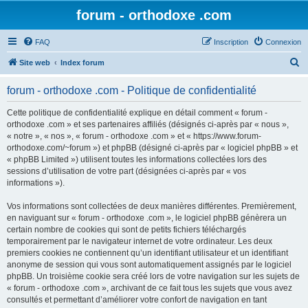
forum - orthodoxe .com
FAQ
Inscription
Connexion
R
Site web
Index forum
e
forum - orthodoxe .com - Politique de confidentialité
c
h
Cette politique de confidentialité explique en détail comment « forum -
orthodoxe .com » et ses partenaires affiliés (désignés ci-après par « nous »,
e
« notre », « nos », « forum - orthodoxe .com » et « https://www.forum-
r
orthodoxe.com/~forum ») et phpBB (désigné ci-après par « logiciel phpBB » et
« phpBB Limited ») utilisent toutes les informations collectées lors des
c
sessions d’utilisation de votre part (désignées ci-après par « vos
h
informations »).
e
Vos informations sont collectées de deux manières différentes. Premièrement,
r
en naviguant sur « forum - orthodoxe .com », le logiciel phpBB génèrera un
certain nombre de cookies qui sont de petits fichiers téléchargés
temporairement par le navigateur internet de votre ordinateur. Les deux
premiers cookies ne contiennent qu’un identifiant utilisateur et un identifiant
anonyme de session qui vous sont automatiquement assignés par le logiciel
phpBB. Un troisième cookie sera créé lors de votre navigation sur les sujets de
« forum - orthodoxe .com », archivant de ce fait tous les sujets que vous avez
consultés et permettant d’améliorer votre confort de navigation en tant