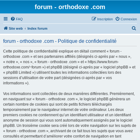
forum - orthodoxe .com
FAQ
Inscription
Connexion
R
Site web
Index forum
e
forum - orthodoxe .com - Politique de confidentialité
c
h
Cette politique de confidentialité explique en détail comment « forum -
orthodoxe .com » et ses partenaires affiliés (désignés ci-après par « nous »,
e
« notre », « nos », « forum - orthodoxe .com » et « https://www.forum-
r
orthodoxe.com/~forum ») et phpBB (désigné ci-après par « logiciel phpBB » et
« phpBB Limited ») utilisent toutes les informations collectées lors des
c
sessions d’utilisation de votre part (désignées ci-après par « vos
h
informations »).
e
Vos informations sont collectées de deux manières différentes. Premièrement,
r
en naviguant sur « forum - orthodoxe .com », le logiciel phpBB génèrera un
certain nombre de cookies qui sont de petits fichiers téléchargés
temporairement par le navigateur internet de votre ordinateur. Les deux
premiers cookies ne contiennent qu’un identifiant utilisateur et un identifiant
anonyme de session qui vous sont automatiquement assignés par le logiciel
phpBB. Un troisième cookie sera créé lors de votre navigation sur les sujets de
« forum - orthodoxe .com », archivant de ce fait tous les sujets que vous avez
consultés et permettant d’améliorer votre confort de navigation en tant