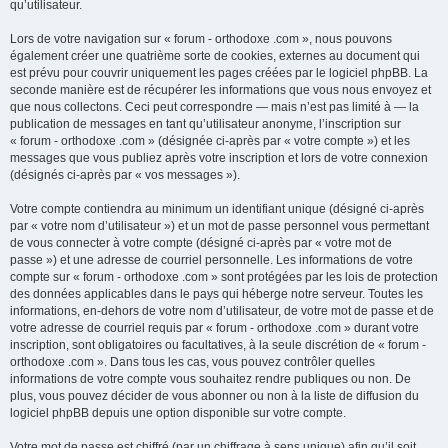
qu’utilisateur.
Lors de votre navigation sur « forum - orthodoxe .com », nous pouvons
également créer une quatrième sorte de cookies, externes au document qui
est prévu pour couvrir uniquement les pages créées par le logiciel phpBB. La
seconde manière est de récupérer les informations que vous nous envoyez et
que nous collectons. Ceci peut correspondre — mais n’est pas limité à — la
publication de messages en tant qu’utilisateur anonyme, l’inscription sur
« forum - orthodoxe .com » (désignée ci-après par « votre compte ») et les
messages que vous publiez après votre inscription et lors de votre connexion
(désignés ci-après par « vos messages »).
Votre compte contiendra au minimum un identifiant unique (désigné ci-après
par « votre nom d’utilisateur ») et un mot de passe personnel vous permettant
de vous connecter à votre compte (désigné ci-après par « votre mot de
passe ») et une adresse de courriel personnelle. Les informations de votre
compte sur « forum - orthodoxe .com » sont protégées par les lois de protection
des données applicables dans le pays qui héberge notre serveur. Toutes les
informations, en-dehors de votre nom d’utilisateur, de votre mot de passe et de
votre adresse de courriel requis par « forum - orthodoxe .com » durant votre
inscription, sont obligatoires ou facultatives, à la seule discrétion de « forum -
orthodoxe .com ». Dans tous les cas, vous pouvez contrôler quelles
informations de votre compte vous souhaitez rendre publiques ou non. De
plus, vous pouvez décider de vous abonner ou non à la liste de diffusion du
logiciel phpBB depuis une option disponible sur votre compte.
Votre mot de passe est chiffré (par un chiffrage à sens unique) afin qu’il soit