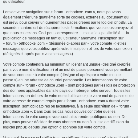
qu’utilisateur.
Lors de votre navigation sur « forum - orthodoxe .com », nous pouvons
également créer une quatrième sorte de cookies, externes au document qui
est prévu pour couvrir uniquement les pages créées par le logiciel phpBB. La
seconde manière est de récupérer les informations que vous nous envoyez et
que nous collectons. Ceci peut correspondre — mais n’est pas limité à — la
publication de messages en tant qu’utilisateur anonyme, l’inscription sur
« forum - orthodoxe .com » (désignée ci-après par « votre compte ») et les
messages que vous publiez après votre inscription et lors de votre connexion
(désignés ci-après par « vos messages »).
Votre compte contiendra au minimum un identifiant unique (désigné ci-après
par « votre nom d’utilisateur ») et un mot de passe personnel vous permettant
de vous connecter à votre compte (désigné ci-après par « votre mot de
passe ») et une adresse de courriel personnelle. Les informations de votre
compte sur « forum - orthodoxe .com » sont protégées par les lois de protection
des données applicables dans le pays qui héberge notre serveur. Toutes les
informations, en-dehors de votre nom d’utilisateur, de votre mot de passe et de
votre adresse de courriel requis par « forum - orthodoxe .com » durant votre
inscription, sont obligatoires ou facultatives, à la seule discrétion de « forum -
orthodoxe .com ». Dans tous les cas, vous pouvez contrôler quelles
informations de votre compte vous souhaitez rendre publiques ou non. De
plus, vous pouvez décider de vous abonner ou non à la liste de diffusion du
logiciel phpBB depuis une option disponible sur votre compte.
Votre mot de passe est chiffré (par un chiffrage à sens unique) afin qu’il soit