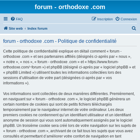
forum - orthodoxe .com
FAQ
Inscription
Connexion
R
Site web
Index forum
e
forum - orthodoxe .com - Politique de confidentialité
c
h
Cette politique de confidentialité explique en détail comment « forum -
orthodoxe .com » et ses partenaires affiliés (désignés ci-après par « nous »,
e
« notre », « nos », « forum - orthodoxe .com » et « https://www.forum-
r
orthodoxe.com/~forum ») et phpBB (désigné ci-après par « logiciel phpBB » et
« phpBB Limited ») utilisent toutes les informations collectées lors des
c
sessions d’utilisation de votre part (désignées ci-après par « vos
h
informations »).
e
Vos informations sont collectées de deux manières différentes. Premièrement,
r
en naviguant sur « forum - orthodoxe .com », le logiciel phpBB génèrera un
certain nombre de cookies qui sont de petits fichiers téléchargés
temporairement par le navigateur internet de votre ordinateur. Les deux
premiers cookies ne contiennent qu’un identifiant utilisateur et un identifiant
anonyme de session qui vous sont automatiquement assignés par le logiciel
phpBB. Un troisième cookie sera créé lors de votre navigation sur les sujets de
« forum - orthodoxe .com », archivant de ce fait tous les sujets que vous avez
consultés et permettant d’améliorer votre confort de navigation en tant