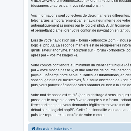
« https://www.forum-orthodoxe.com/~forum ») et phpBB (désigné ci
(désignées ci-après par « vos informations »).
Vos informations sont collectées de deux manières différentes.
téléchargés temporairement par le navigateur internet de votre 
automatiquement assignés par le logiciel phpBB. Un troisième co
et permettant d’améliorer votre confort de navigation en tant qu’u
Lors de votre navigation sur « forum - orthodoxe .com », nous
logiciel phpBB. La seconde manière est de récupérer les infor
qu’utilisateur anonyme, l’inscription sur « forum - orthodoxe .
après par « vos messages »).
Votre compte contiendra au minimum un identifiant unique (dés
par « votre mot de passe ») et une adresse de courriel personn
pays qui héberge notre serveur. Toutes les informations, en-deho
sont obligatoires ou facultatives, à la seule discrétion de « f
plus, vous pouvez décider de vous abonner ou non à la liste de
Votre mot de passe est chiffré (par un chiffrage à sens unique) 
passe est le moyen d’accès à votre compte sur « forum - orthod
tierce partie ne peut vous demander légitimement votre mot de 
défaut sur le logiciel phpBB. Cette fonctionnalité vous demande
puissiez reprendre le contrôle de votre compte.
Site web
Index forum