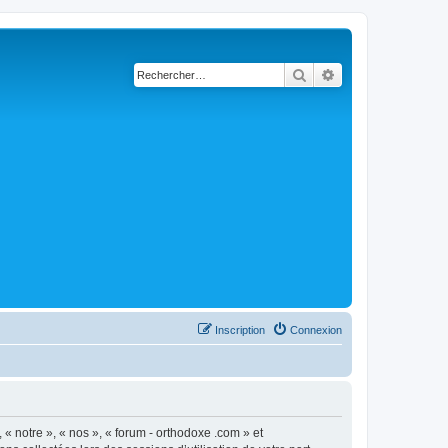
Rechercher
Recherche avancé
Inscription
Connexion
 « notre », « nos », « forum - orthodoxe .com » et