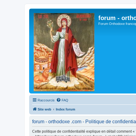
forum - orth
Forum Orthodoxe franco
Raccourcis
FAQ
Site web
Index forum
forum - orthodoxe .com - Politique de confidentia
Cette politique de confidentialité explique en détail comment « 