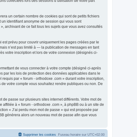
ns collectées lors des sessions d’utilisation de votre part
era un certain nombre de cookies qui sont de petits fichiers
et un identifiant anonyme de session qui vous sont
», archivant de ce fait tous les sujets que vous avez consultés
i est prévu pour couvrir uniquement les pages créées par le
ais n’est pas limité à — la publication de messages en tant
s votre inscription et lors de votre connexion (désignés ci-
ermettant de vous connecter à votre compte (désigné ci-après
es par les lois de protection des données applicables dans le
 requis par « forum - orthodoxe .com » durant votre inscription,
ions de votre compte vous souhaitez rendre publiques ou non. De
 de passe sur plusieurs sites internet différents. Votre mot de
affiliée à « forum - orthodoxe .com », à phpBB ou à un site de
nction « J’ai perdu mon mot de passe » qui est proposée par
 phpBB générera alors un nouveau mot de passe afin que vous
Supprimer les cookies
Fuseau horaire sur
UTC+02:00