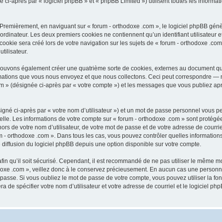
-après par « logiciel phpBB » et « phpBB Limited ») utilisent toutes les informatio
 Premièrement, en naviguant sur « forum - orthodoxe .com », le logiciel phpBB génèr
ordinateur. Les deux premiers cookies ne contiennent qu’un identifiant utilisateur 
okie sera créé lors de votre navigation sur les sujets de « forum - orthodoxe .com 
tilisateur.
 pouvons également créer une quatrième sorte de cookies, externes au document qu
mations que vous nous envoyez et que nous collectons. Ceci peut correspondre — m
com » (désignée ci-après par « votre compte ») et les messages que vous publiez aprè
igné ci-après par « votre nom d’utilisateur ») et un mot de passe personnel vous p
elle. Les informations de votre compte sur « forum - orthodoxe .com » sont protégé
rs de votre nom d’utilisateur, de votre mot de passe et de votre adresse de courriel
orum - orthodoxe .com ». Dans tous les cas, vous pouvez contrôler quelles informat
 diffusion du logiciel phpBB depuis une option disponible sur votre compte.
afin qu’il soit sécurisé. Cependant, il est recommandé de ne pas utiliser le même mot
oxe .com », veillez donc à le conservez précieusement. En aucun cas une personne 
passe. Si vous oubliez le mot de passe de votre compte, vous pouvez utiliser la fo
ra de spécifier votre nom d’utilisateur et votre adresse de courriel et le logiciel