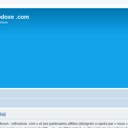
odoxe .com
phone
lité
forum - orthodoxe .com » et ses partenaires affiliés (désignés ci-après par « nous »,