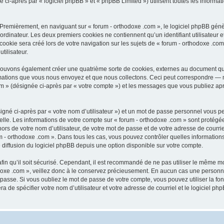
-après par « logiciel phpBB » et « phpBB Limited ») utilisent toutes les informatio
 Premièrement, en naviguant sur « forum - orthodoxe .com », le logiciel phpBB génèr
ordinateur. Les deux premiers cookies ne contiennent qu’un identifiant utilisateur 
okie sera créé lors de votre navigation sur les sujets de « forum - orthodoxe .com 
tilisateur.
 pouvons également créer une quatrième sorte de cookies, externes au document qu
mations que vous nous envoyez et que nous collectons. Ceci peut correspondre — m
com » (désignée ci-après par « votre compte ») et les messages que vous publiez aprè
igné ci-après par « votre nom d’utilisateur ») et un mot de passe personnel vous p
elle. Les informations de votre compte sur « forum - orthodoxe .com » sont protégé
rs de votre nom d’utilisateur, de votre mot de passe et de votre adresse de courriel
orum - orthodoxe .com ». Dans tous les cas, vous pouvez contrôler quelles informat
 diffusion du logiciel phpBB depuis une option disponible sur votre compte.
afin qu’il soit sécurisé. Cependant, il est recommandé de ne pas utiliser le même mot
oxe .com », veillez donc à le conservez précieusement. En aucun cas une personne 
passe. Si vous oubliez le mot de passe de votre compte, vous pouvez utiliser la fo
ra de spécifier votre nom d’utilisateur et votre adresse de courriel et le logiciel