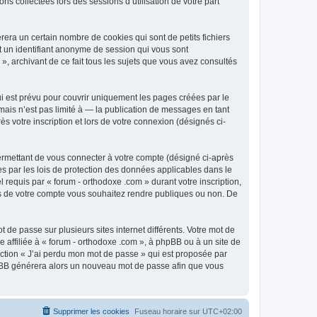
ns collectées lors des sessions d’utilisation de votre part
era un certain nombre de cookies qui sont de petits fichiers
et un identifiant anonyme de session qui vous sont
», archivant de ce fait tous les sujets que vous avez consultés
i est prévu pour couvrir uniquement les pages créées par le
ais n’est pas limité à — la publication de messages en tant
s votre inscription et lors de votre connexion (désignés ci-
ermettant de vous connecter à votre compte (désigné ci-après
es par les lois de protection des données applicables dans le
 requis par « forum - orthodoxe .com » durant votre inscription,
ions de votre compte vous souhaitez rendre publiques ou non. De
 de passe sur plusieurs sites internet différents. Votre mot de
affiliée à « forum - orthodoxe .com », à phpBB ou à un site de
nction « J’ai perdu mon mot de passe » qui est proposée par
 phpBB générera alors un nouveau mot de passe afin que vous
Supprimer les cookies
Fuseau horaire sur
UTC+02:00