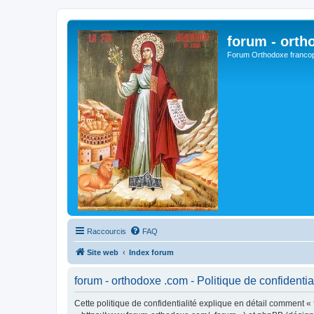
forum - orth
Forum Orthodoxe franco
Raccourcis
FAQ
Site web
Index forum
forum - orthodoxe .com - Politique de confidentia
Cette politique de confidentialité explique en détail comment « 