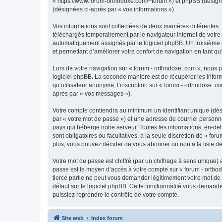
« https://www.forum-orthodoxe.com/~forum ») et phpBB (désigné ci
(désignées ci-après par « vos informations »).
Vos informations sont collectées de deux manières différentes.
téléchargés temporairement par le navigateur internet de votre 
automatiquement assignés par le logiciel phpBB. Un troisième co
et permettant d’améliorer votre confort de navigation en tant qu’u
Lors de votre navigation sur « forum - orthodoxe .com », nous
logiciel phpBB. La seconde manière est de récupérer les infor
qu’utilisateur anonyme, l’inscription sur « forum - orthodoxe .
après par « vos messages »).
Votre compte contiendra au minimum un identifiant unique (dés
par « votre mot de passe ») et une adresse de courriel personn
pays qui héberge notre serveur. Toutes les informations, en-deho
sont obligatoires ou facultatives, à la seule discrétion de « f
plus, vous pouvez décider de vous abonner ou non à la liste de
Votre mot de passe est chiffré (par un chiffrage à sens unique) 
passe est le moyen d’accès à votre compte sur « forum - orthod
tierce partie ne peut vous demander légitimement votre mot de 
défaut sur le logiciel phpBB. Cette fonctionnalité vous demande
puissiez reprendre le contrôle de votre compte.
Site web
Index forum