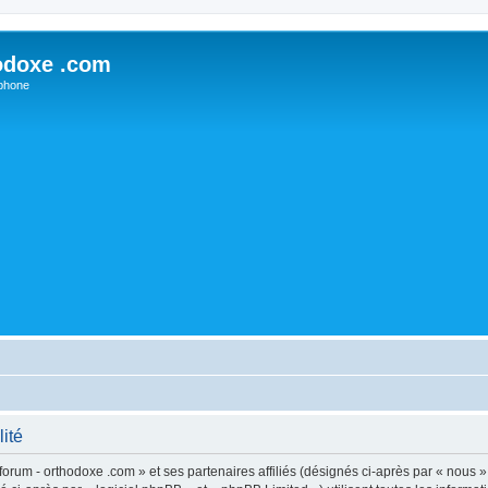
odoxe .com
phone
lité
forum - orthodoxe .com » et ses partenaires affiliés (désignés ci-après par « nous »,