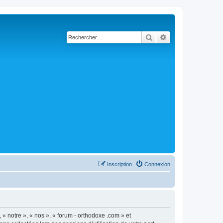
Rechercher
Recherche avancé
Inscription
Connexion
 « notre », « nos », « forum - orthodoxe .com » et