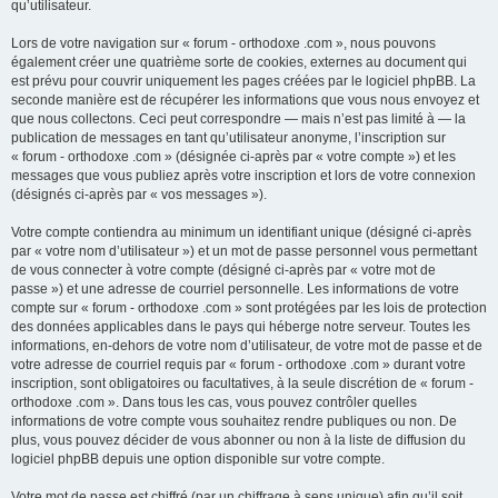
qu’utilisateur.
Lors de votre navigation sur « forum - orthodoxe .com », nous pouvons
également créer une quatrième sorte de cookies, externes au document qui
est prévu pour couvrir uniquement les pages créées par le logiciel phpBB. La
seconde manière est de récupérer les informations que vous nous envoyez et
que nous collectons. Ceci peut correspondre — mais n’est pas limité à — la
publication de messages en tant qu’utilisateur anonyme, l’inscription sur
« forum - orthodoxe .com » (désignée ci-après par « votre compte ») et les
messages que vous publiez après votre inscription et lors de votre connexion
(désignés ci-après par « vos messages »).
Votre compte contiendra au minimum un identifiant unique (désigné ci-après
par « votre nom d’utilisateur ») et un mot de passe personnel vous permettant
de vous connecter à votre compte (désigné ci-après par « votre mot de
passe ») et une adresse de courriel personnelle. Les informations de votre
compte sur « forum - orthodoxe .com » sont protégées par les lois de protection
des données applicables dans le pays qui héberge notre serveur. Toutes les
informations, en-dehors de votre nom d’utilisateur, de votre mot de passe et de
votre adresse de courriel requis par « forum - orthodoxe .com » durant votre
inscription, sont obligatoires ou facultatives, à la seule discrétion de « forum -
orthodoxe .com ». Dans tous les cas, vous pouvez contrôler quelles
informations de votre compte vous souhaitez rendre publiques ou non. De
plus, vous pouvez décider de vous abonner ou non à la liste de diffusion du
logiciel phpBB depuis une option disponible sur votre compte.
Votre mot de passe est chiffré (par un chiffrage à sens unique) afin qu’il soit