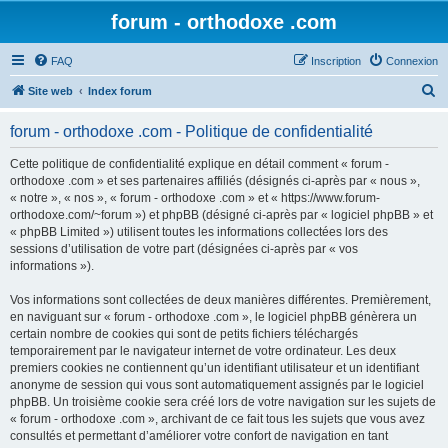
forum - orthodoxe .com
FAQ
Inscription
Connexion
R
Site web
Index forum
e
forum - orthodoxe .com - Politique de confidentialité
c
h
Cette politique de confidentialité explique en détail comment « forum -
orthodoxe .com » et ses partenaires affiliés (désignés ci-après par « nous »,
e
« notre », « nos », « forum - orthodoxe .com » et « https://www.forum-
r
orthodoxe.com/~forum ») et phpBB (désigné ci-après par « logiciel phpBB » et
« phpBB Limited ») utilisent toutes les informations collectées lors des
c
sessions d’utilisation de votre part (désignées ci-après par « vos
h
informations »).
e
Vos informations sont collectées de deux manières différentes. Premièrement,
r
en naviguant sur « forum - orthodoxe .com », le logiciel phpBB génèrera un
certain nombre de cookies qui sont de petits fichiers téléchargés
temporairement par le navigateur internet de votre ordinateur. Les deux
premiers cookies ne contiennent qu’un identifiant utilisateur et un identifiant
anonyme de session qui vous sont automatiquement assignés par le logiciel
phpBB. Un troisième cookie sera créé lors de votre navigation sur les sujets de
« forum - orthodoxe .com », archivant de ce fait tous les sujets que vous avez
consultés et permettant d’améliorer votre confort de navigation en tant