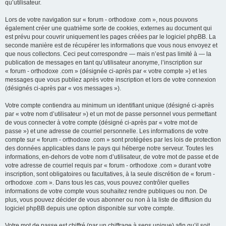
qu’utilisateur.
Lors de votre navigation sur « forum - orthodoxe .com », nous pouvons
également créer une quatrième sorte de cookies, externes au document qui
est prévu pour couvrir uniquement les pages créées par le logiciel phpBB. La
seconde manière est de récupérer les informations que vous nous envoyez et
que nous collectons. Ceci peut correspondre — mais n’est pas limité à — la
publication de messages en tant qu’utilisateur anonyme, l’inscription sur
« forum - orthodoxe .com » (désignée ci-après par « votre compte ») et les
messages que vous publiez après votre inscription et lors de votre connexion
(désignés ci-après par « vos messages »).
Votre compte contiendra au minimum un identifiant unique (désigné ci-après
par « votre nom d’utilisateur ») et un mot de passe personnel vous permettant
de vous connecter à votre compte (désigné ci-après par « votre mot de
passe ») et une adresse de courriel personnelle. Les informations de votre
compte sur « forum - orthodoxe .com » sont protégées par les lois de protection
des données applicables dans le pays qui héberge notre serveur. Toutes les
informations, en-dehors de votre nom d’utilisateur, de votre mot de passe et de
votre adresse de courriel requis par « forum - orthodoxe .com » durant votre
inscription, sont obligatoires ou facultatives, à la seule discrétion de « forum -
orthodoxe .com ». Dans tous les cas, vous pouvez contrôler quelles
informations de votre compte vous souhaitez rendre publiques ou non. De
plus, vous pouvez décider de vous abonner ou non à la liste de diffusion du
logiciel phpBB depuis une option disponible sur votre compte.
Votre mot de passe est chiffré (par un chiffrage à sens unique) afin qu’il soit