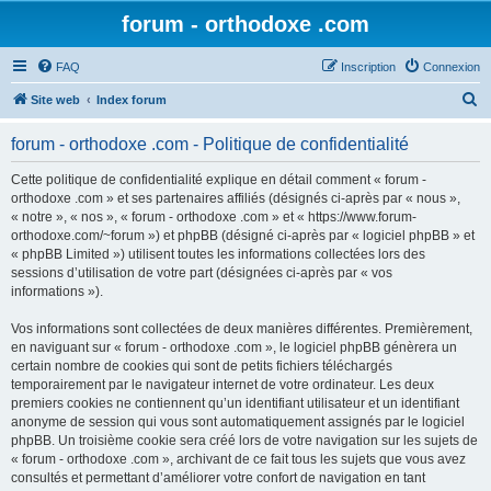
forum - orthodoxe .com
FAQ
Inscription
Connexion
R
Site web
Index forum
e
forum - orthodoxe .com - Politique de confidentialité
c
h
Cette politique de confidentialité explique en détail comment « forum -
orthodoxe .com » et ses partenaires affiliés (désignés ci-après par « nous »,
e
« notre », « nos », « forum - orthodoxe .com » et « https://www.forum-
r
orthodoxe.com/~forum ») et phpBB (désigné ci-après par « logiciel phpBB » et
« phpBB Limited ») utilisent toutes les informations collectées lors des
c
sessions d’utilisation de votre part (désignées ci-après par « vos
h
informations »).
e
Vos informations sont collectées de deux manières différentes. Premièrement,
r
en naviguant sur « forum - orthodoxe .com », le logiciel phpBB génèrera un
certain nombre de cookies qui sont de petits fichiers téléchargés
temporairement par le navigateur internet de votre ordinateur. Les deux
premiers cookies ne contiennent qu’un identifiant utilisateur et un identifiant
anonyme de session qui vous sont automatiquement assignés par le logiciel
phpBB. Un troisième cookie sera créé lors de votre navigation sur les sujets de
« forum - orthodoxe .com », archivant de ce fait tous les sujets que vous avez
consultés et permettant d’améliorer votre confort de navigation en tant