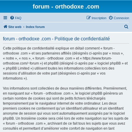
forum - orthodoxe .com
FAQ
Inscription
Connexion
R
Site web
Index forum
e
forum - orthodoxe .com - Politique de confidentialité
c
h
Cette politique de confidentialité explique en détail comment « forum -
orthodoxe .com » et ses partenaires affiliés (désignés ci-après par « nous »,
e
« notre », « nos », « forum - orthodoxe .com » et « https://www.forum-
r
orthodoxe.com/~forum ») et phpBB (désigné ci-après par « logiciel phpBB » et
« phpBB Limited ») utilisent toutes les informations collectées lors des
c
sessions d’utilisation de votre part (désignées ci-après par « vos
h
informations »).
e
Vos informations sont collectées de deux manières différentes. Premièrement,
r
en naviguant sur « forum - orthodoxe .com », le logiciel phpBB génèrera un
certain nombre de cookies qui sont de petits fichiers téléchargés
temporairement par le navigateur internet de votre ordinateur. Les deux
premiers cookies ne contiennent qu’un identifiant utilisateur et un identifiant
anonyme de session qui vous sont automatiquement assignés par le logiciel
phpBB. Un troisième cookie sera créé lors de votre navigation sur les sujets de
« forum - orthodoxe .com », archivant de ce fait tous les sujets que vous avez
consultés et permettant d’améliorer votre confort de navigation en tant