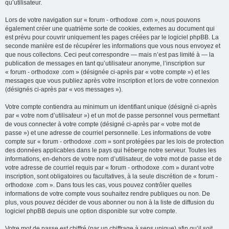
qu’utilisateur.
Lors de votre navigation sur « forum - orthodoxe .com », nous pouvons
également créer une quatrième sorte de cookies, externes au document qui
est prévu pour couvrir uniquement les pages créées par le logiciel phpBB. La
seconde manière est de récupérer les informations que vous nous envoyez et
que nous collectons. Ceci peut correspondre — mais n’est pas limité à — la
publication de messages en tant qu’utilisateur anonyme, l’inscription sur
« forum - orthodoxe .com » (désignée ci-après par « votre compte ») et les
messages que vous publiez après votre inscription et lors de votre connexion
(désignés ci-après par « vos messages »).
Votre compte contiendra au minimum un identifiant unique (désigné ci-après
par « votre nom d’utilisateur ») et un mot de passe personnel vous permettant
de vous connecter à votre compte (désigné ci-après par « votre mot de
passe ») et une adresse de courriel personnelle. Les informations de votre
compte sur « forum - orthodoxe .com » sont protégées par les lois de protection
des données applicables dans le pays qui héberge notre serveur. Toutes les
informations, en-dehors de votre nom d’utilisateur, de votre mot de passe et de
votre adresse de courriel requis par « forum - orthodoxe .com » durant votre
inscription, sont obligatoires ou facultatives, à la seule discrétion de « forum -
orthodoxe .com ». Dans tous les cas, vous pouvez contrôler quelles
informations de votre compte vous souhaitez rendre publiques ou non. De
plus, vous pouvez décider de vous abonner ou non à la liste de diffusion du
logiciel phpBB depuis une option disponible sur votre compte.
Votre mot de passe est chiffré (par un chiffrage à sens unique) afin qu’il soit