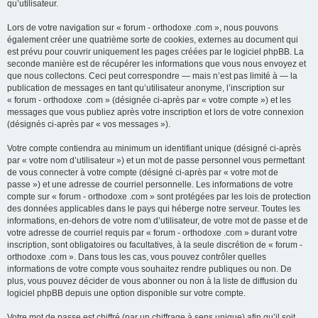
qu’utilisateur.
Lors de votre navigation sur « forum - orthodoxe .com », nous pouvons
également créer une quatrième sorte de cookies, externes au document qui
est prévu pour couvrir uniquement les pages créées par le logiciel phpBB. La
seconde manière est de récupérer les informations que vous nous envoyez et
que nous collectons. Ceci peut correspondre — mais n’est pas limité à — la
publication de messages en tant qu’utilisateur anonyme, l’inscription sur
« forum - orthodoxe .com » (désignée ci-après par « votre compte ») et les
messages que vous publiez après votre inscription et lors de votre connexion
(désignés ci-après par « vos messages »).
Votre compte contiendra au minimum un identifiant unique (désigné ci-après
par « votre nom d’utilisateur ») et un mot de passe personnel vous permettant
de vous connecter à votre compte (désigné ci-après par « votre mot de
passe ») et une adresse de courriel personnelle. Les informations de votre
compte sur « forum - orthodoxe .com » sont protégées par les lois de protection
des données applicables dans le pays qui héberge notre serveur. Toutes les
informations, en-dehors de votre nom d’utilisateur, de votre mot de passe et de
votre adresse de courriel requis par « forum - orthodoxe .com » durant votre
inscription, sont obligatoires ou facultatives, à la seule discrétion de « forum -
orthodoxe .com ». Dans tous les cas, vous pouvez contrôler quelles
informations de votre compte vous souhaitez rendre publiques ou non. De
plus, vous pouvez décider de vous abonner ou non à la liste de diffusion du
logiciel phpBB depuis une option disponible sur votre compte.
Votre mot de passe est chiffré (par un chiffrage à sens unique) afin qu’il soit