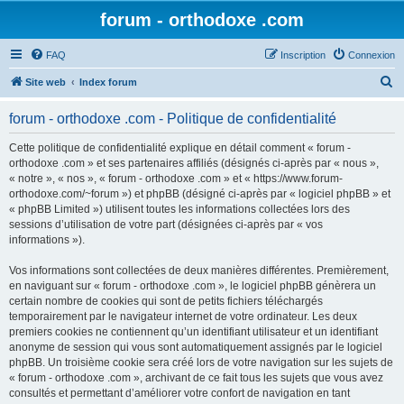
forum - orthodoxe .com
FAQ
Inscription
Connexion
R
Site web
Index forum
e
forum - orthodoxe .com - Politique de confidentialité
c
h
Cette politique de confidentialité explique en détail comment « forum -
orthodoxe .com » et ses partenaires affiliés (désignés ci-après par « nous »,
e
« notre », « nos », « forum - orthodoxe .com » et « https://www.forum-
r
orthodoxe.com/~forum ») et phpBB (désigné ci-après par « logiciel phpBB » et
« phpBB Limited ») utilisent toutes les informations collectées lors des
c
sessions d’utilisation de votre part (désignées ci-après par « vos
h
informations »).
e
Vos informations sont collectées de deux manières différentes. Premièrement,
r
en naviguant sur « forum - orthodoxe .com », le logiciel phpBB génèrera un
certain nombre de cookies qui sont de petits fichiers téléchargés
temporairement par le navigateur internet de votre ordinateur. Les deux
premiers cookies ne contiennent qu’un identifiant utilisateur et un identifiant
anonyme de session qui vous sont automatiquement assignés par le logiciel
phpBB. Un troisième cookie sera créé lors de votre navigation sur les sujets de
« forum - orthodoxe .com », archivant de ce fait tous les sujets que vous avez
consultés et permettant d’améliorer votre confort de navigation en tant