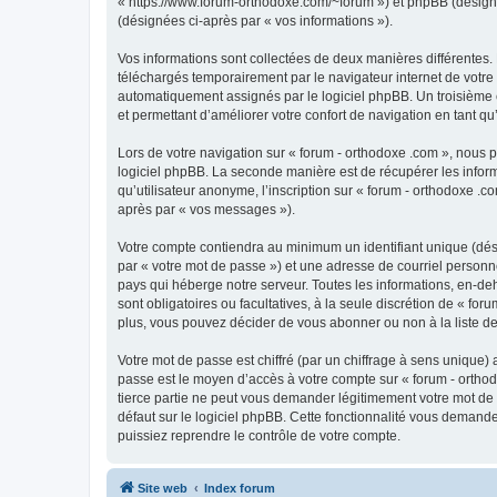
« https://www.forum-orthodoxe.com/~forum ») et phpBB (désigné ci
(désignées ci-après par « vos informations »).
Vos informations sont collectées de deux manières différentes.
téléchargés temporairement par le navigateur internet de votre 
automatiquement assignés par le logiciel phpBB. Un troisième co
et permettant d’améliorer votre confort de navigation en tant qu’u
Lors de votre navigation sur « forum - orthodoxe .com », nous
logiciel phpBB. La seconde manière est de récupérer les infor
qu’utilisateur anonyme, l’inscription sur « forum - orthodoxe .
après par « vos messages »).
Votre compte contiendra au minimum un identifiant unique (dés
par « votre mot de passe ») et une adresse de courriel personn
pays qui héberge notre serveur. Toutes les informations, en-deho
sont obligatoires ou facultatives, à la seule discrétion de « f
plus, vous pouvez décider de vous abonner ou non à la liste de
Votre mot de passe est chiffré (par un chiffrage à sens unique) 
passe est le moyen d’accès à votre compte sur « forum - orthod
tierce partie ne peut vous demander légitimement votre mot de 
défaut sur le logiciel phpBB. Cette fonctionnalité vous demande
puissiez reprendre le contrôle de votre compte.
Site web
Index forum