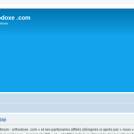
odoxe .com
phone
lité
forum - orthodoxe .com » et ses partenaires affiliés (désignés ci-après par « nous »,