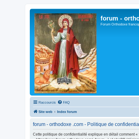
forum - orth
Forum Orthodoxe franco
Raccourcis
FAQ
Site web
Index forum
forum - orthodoxe .com - Politique de confidentia
Cette politique de confidentialité explique en détail comment « 