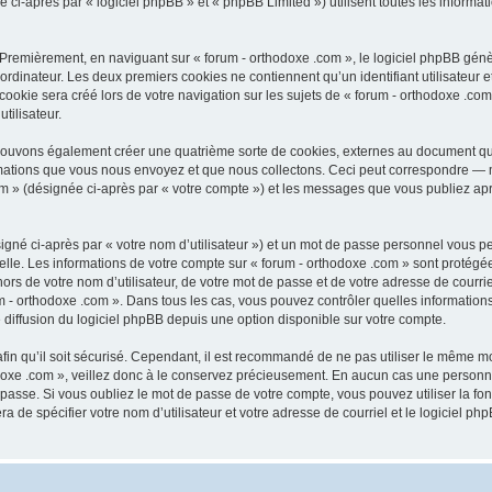
-après par « logiciel phpBB » et « phpBB Limited ») utilisent toutes les informatio
 Premièrement, en naviguant sur « forum - orthodoxe .com », le logiciel phpBB génèr
ordinateur. Les deux premiers cookies ne contiennent qu’un identifiant utilisateur 
okie sera créé lors de votre navigation sur les sujets de « forum - orthodoxe .com 
tilisateur.
 pouvons également créer une quatrième sorte de cookies, externes au document qu
mations que vous nous envoyez et que nous collectons. Ceci peut correspondre — m
com » (désignée ci-après par « votre compte ») et les messages que vous publiez aprè
igné ci-après par « votre nom d’utilisateur ») et un mot de passe personnel vous p
elle. Les informations de votre compte sur « forum - orthodoxe .com » sont protégé
rs de votre nom d’utilisateur, de votre mot de passe et de votre adresse de courriel
orum - orthodoxe .com ». Dans tous les cas, vous pouvez contrôler quelles informat
 diffusion du logiciel phpBB depuis une option disponible sur votre compte.
afin qu’il soit sécurisé. Cependant, il est recommandé de ne pas utiliser le même mot
oxe .com », veillez donc à le conservez précieusement. En aucun cas une personne 
passe. Si vous oubliez le mot de passe de votre compte, vous pouvez utiliser la fo
ra de spécifier votre nom d’utilisateur et votre adresse de courriel et le logiciel