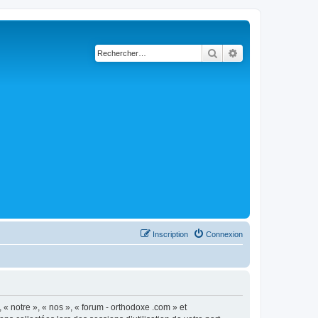
Rechercher
Recherche avancé
Inscription
Connexion
 « notre », « nos », « forum - orthodoxe .com » et