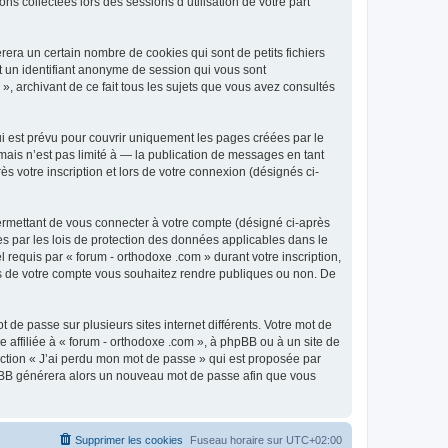
ns collectées lors des sessions d’utilisation de votre part
era un certain nombre de cookies qui sont de petits fichiers
et un identifiant anonyme de session qui vous sont
», archivant de ce fait tous les sujets que vous avez consultés
i est prévu pour couvrir uniquement les pages créées par le
ais n’est pas limité à — la publication de messages en tant
s votre inscription et lors de votre connexion (désignés ci-
ermettant de vous connecter à votre compte (désigné ci-après
es par les lois de protection des données applicables dans le
 requis par « forum - orthodoxe .com » durant votre inscription,
ions de votre compte vous souhaitez rendre publiques ou non. De
 de passe sur plusieurs sites internet différents. Votre mot de
affiliée à « forum - orthodoxe .com », à phpBB ou à un site de
nction « J’ai perdu mon mot de passe » qui est proposée par
 phpBB générera alors un nouveau mot de passe afin que vous
Supprimer les cookies
Fuseau horaire sur
UTC+02:00