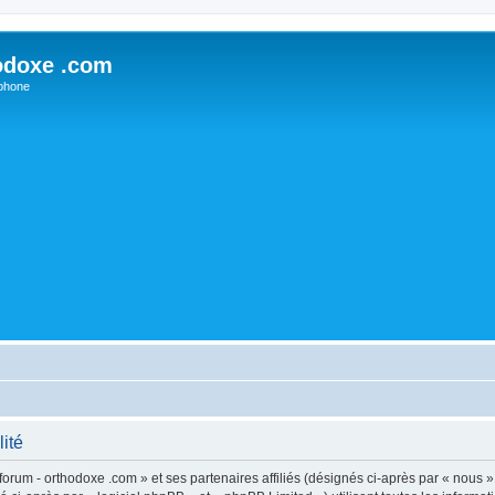
odoxe .com
phone
lité
forum - orthodoxe .com » et ses partenaires affiliés (désignés ci-après par « nous »,