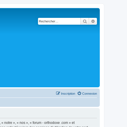
Rechercher
Recherche avancé
Inscription
Connexion
 « notre », « nos », « forum - orthodoxe .com » et