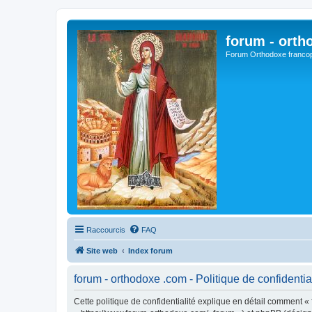
forum - orth
Forum Orthodoxe franco
Raccourcis
FAQ
Site web
Index forum
forum - orthodoxe .com - Politique de confidentia
Cette politique de confidentialité explique en détail comment « 