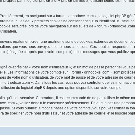
-après par « logiciel phpBB » et « phpBB Limited ») utilisent toutes les informatio
 Premièrement, en naviguant sur « forum - orthodoxe .com », le logiciel phpBB génèr
ordinateur. Les deux premiers cookies ne contiennent qu’un identifiant utilisateur 
okie sera créé lors de votre navigation sur les sujets de « forum - orthodoxe .com 
tilisateur.
 pouvons également créer une quatrième sorte de cookies, externes au document qu
mations que vous nous envoyez et que nous collectons. Ceci peut correspondre — m
com » (désignée ci-après par « votre compte ») et les messages que vous publiez aprè
igné ci-après par « votre nom d’utilisateur ») et un mot de passe personnel vous p
elle. Les informations de votre compte sur « forum - orthodoxe .com » sont protégé
rs de votre nom d’utilisateur, de votre mot de passe et de votre adresse de courriel
orum - orthodoxe .com ». Dans tous les cas, vous pouvez contrôler quelles informat
 diffusion du logiciel phpBB depuis une option disponible sur votre compte.
afin qu’il soit sécurisé. Cependant, il est recommandé de ne pas utiliser le même mot
oxe .com », veillez donc à le conservez précieusement. En aucun cas une personne 
passe. Si vous oubliez le mot de passe de votre compte, vous pouvez utiliser la fo
ra de spécifier votre nom d’utilisateur et votre adresse de courriel et le logiciel