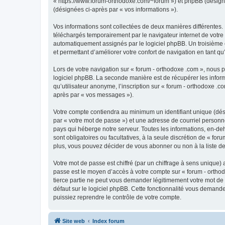
« https://www.forum-orthodoxe.com/~forum ») et phpBB (désigné ci
(désignées ci-après par « vos informations »).
Vos informations sont collectées de deux manières différentes.
téléchargés temporairement par le navigateur internet de votre 
automatiquement assignés par le logiciel phpBB. Un troisième co
et permettant d’améliorer votre confort de navigation en tant qu’u
Lors de votre navigation sur « forum - orthodoxe .com », nous
logiciel phpBB. La seconde manière est de récupérer les infor
qu’utilisateur anonyme, l’inscription sur « forum - orthodoxe .
après par « vos messages »).
Votre compte contiendra au minimum un identifiant unique (dés
par « votre mot de passe ») et une adresse de courriel personn
pays qui héberge notre serveur. Toutes les informations, en-deho
sont obligatoires ou facultatives, à la seule discrétion de « f
plus, vous pouvez décider de vous abonner ou non à la liste de
Votre mot de passe est chiffré (par un chiffrage à sens unique) 
passe est le moyen d’accès à votre compte sur « forum - orthod
tierce partie ne peut vous demander légitimement votre mot de 
défaut sur le logiciel phpBB. Cette fonctionnalité vous demande
puissiez reprendre le contrôle de votre compte.
Site web
Index forum