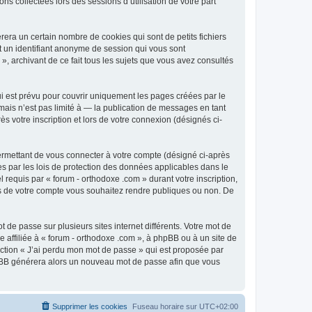
ns collectées lors des sessions d’utilisation de votre part
era un certain nombre de cookies qui sont de petits fichiers
et un identifiant anonyme de session qui vous sont
», archivant de ce fait tous les sujets que vous avez consultés
i est prévu pour couvrir uniquement les pages créées par le
ais n’est pas limité à — la publication de messages en tant
s votre inscription et lors de votre connexion (désignés ci-
ermettant de vous connecter à votre compte (désigné ci-après
es par les lois de protection des données applicables dans le
 requis par « forum - orthodoxe .com » durant votre inscription,
ions de votre compte vous souhaitez rendre publiques ou non. De
 de passe sur plusieurs sites internet différents. Votre mot de
affiliée à « forum - orthodoxe .com », à phpBB ou à un site de
nction « J’ai perdu mon mot de passe » qui est proposée par
 phpBB générera alors un nouveau mot de passe afin que vous
Supprimer les cookies
Fuseau horaire sur
UTC+02:00