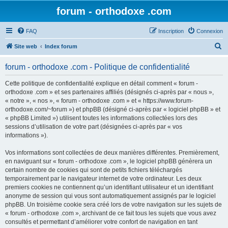
forum - orthodoxe .com
FAQ
Inscription
Connexion
R
Site web
Index forum
e
forum - orthodoxe .com - Politique de confidentialité
c
h
Cette politique de confidentialité explique en détail comment « forum -
orthodoxe .com » et ses partenaires affiliés (désignés ci-après par « nous »,
e
« notre », « nos », « forum - orthodoxe .com » et « https://www.forum-
r
orthodoxe.com/~forum ») et phpBB (désigné ci-après par « logiciel phpBB » et
« phpBB Limited ») utilisent toutes les informations collectées lors des
c
sessions d’utilisation de votre part (désignées ci-après par « vos
h
informations »).
e
Vos informations sont collectées de deux manières différentes. Premièrement,
r
en naviguant sur « forum - orthodoxe .com », le logiciel phpBB génèrera un
certain nombre de cookies qui sont de petits fichiers téléchargés
temporairement par le navigateur internet de votre ordinateur. Les deux
premiers cookies ne contiennent qu’un identifiant utilisateur et un identifiant
anonyme de session qui vous sont automatiquement assignés par le logiciel
phpBB. Un troisième cookie sera créé lors de votre navigation sur les sujets de
« forum - orthodoxe .com », archivant de ce fait tous les sujets que vous avez
consultés et permettant d’améliorer votre confort de navigation en tant