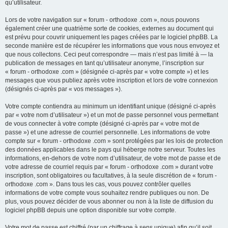
qu’utilisateur.
Lors de votre navigation sur « forum - orthodoxe .com », nous pouvons
également créer une quatrième sorte de cookies, externes au document qui
est prévu pour couvrir uniquement les pages créées par le logiciel phpBB. La
seconde manière est de récupérer les informations que vous nous envoyez et
que nous collectons. Ceci peut correspondre — mais n’est pas limité à — la
publication de messages en tant qu’utilisateur anonyme, l’inscription sur
« forum - orthodoxe .com » (désignée ci-après par « votre compte ») et les
messages que vous publiez après votre inscription et lors de votre connexion
(désignés ci-après par « vos messages »).
Votre compte contiendra au minimum un identifiant unique (désigné ci-après
par « votre nom d’utilisateur ») et un mot de passe personnel vous permettant
de vous connecter à votre compte (désigné ci-après par « votre mot de
passe ») et une adresse de courriel personnelle. Les informations de votre
compte sur « forum - orthodoxe .com » sont protégées par les lois de protection
des données applicables dans le pays qui héberge notre serveur. Toutes les
informations, en-dehors de votre nom d’utilisateur, de votre mot de passe et de
votre adresse de courriel requis par « forum - orthodoxe .com » durant votre
inscription, sont obligatoires ou facultatives, à la seule discrétion de « forum -
orthodoxe .com ». Dans tous les cas, vous pouvez contrôler quelles
informations de votre compte vous souhaitez rendre publiques ou non. De
plus, vous pouvez décider de vous abonner ou non à la liste de diffusion du
logiciel phpBB depuis une option disponible sur votre compte.
Votre mot de passe est chiffré (par un chiffrage à sens unique) afin qu’il soit