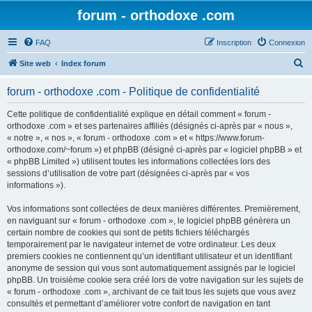
forum - orthodoxe .com
FAQ
Inscription
Connexion
R
Site web
Index forum
e
forum - orthodoxe .com - Politique de confidentialité
c
h
Cette politique de confidentialité explique en détail comment « forum -
orthodoxe .com » et ses partenaires affiliés (désignés ci-après par « nous »,
e
« notre », « nos », « forum - orthodoxe .com » et « https://www.forum-
r
orthodoxe.com/~forum ») et phpBB (désigné ci-après par « logiciel phpBB » et
« phpBB Limited ») utilisent toutes les informations collectées lors des
c
sessions d’utilisation de votre part (désignées ci-après par « vos
h
informations »).
e
Vos informations sont collectées de deux manières différentes. Premièrement,
r
en naviguant sur « forum - orthodoxe .com », le logiciel phpBB génèrera un
certain nombre de cookies qui sont de petits fichiers téléchargés
temporairement par le navigateur internet de votre ordinateur. Les deux
premiers cookies ne contiennent qu’un identifiant utilisateur et un identifiant
anonyme de session qui vous sont automatiquement assignés par le logiciel
phpBB. Un troisième cookie sera créé lors de votre navigation sur les sujets de
« forum - orthodoxe .com », archivant de ce fait tous les sujets que vous avez
consultés et permettant d’améliorer votre confort de navigation en tant