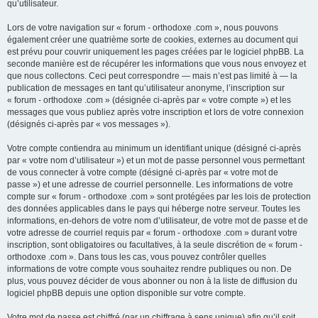
qu’utilisateur.
Lors de votre navigation sur « forum - orthodoxe .com », nous pouvons
également créer une quatrième sorte de cookies, externes au document qui
est prévu pour couvrir uniquement les pages créées par le logiciel phpBB. La
seconde manière est de récupérer les informations que vous nous envoyez et
que nous collectons. Ceci peut correspondre — mais n’est pas limité à — la
publication de messages en tant qu’utilisateur anonyme, l’inscription sur
« forum - orthodoxe .com » (désignée ci-après par « votre compte ») et les
messages que vous publiez après votre inscription et lors de votre connexion
(désignés ci-après par « vos messages »).
Votre compte contiendra au minimum un identifiant unique (désigné ci-après
par « votre nom d’utilisateur ») et un mot de passe personnel vous permettant
de vous connecter à votre compte (désigné ci-après par « votre mot de
passe ») et une adresse de courriel personnelle. Les informations de votre
compte sur « forum - orthodoxe .com » sont protégées par les lois de protection
des données applicables dans le pays qui héberge notre serveur. Toutes les
informations, en-dehors de votre nom d’utilisateur, de votre mot de passe et de
votre adresse de courriel requis par « forum - orthodoxe .com » durant votre
inscription, sont obligatoires ou facultatives, à la seule discrétion de « forum -
orthodoxe .com ». Dans tous les cas, vous pouvez contrôler quelles
informations de votre compte vous souhaitez rendre publiques ou non. De
plus, vous pouvez décider de vous abonner ou non à la liste de diffusion du
logiciel phpBB depuis une option disponible sur votre compte.
Votre mot de passe est chiffré (par un chiffrage à sens unique) afin qu’il soit