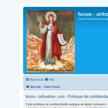
forum - orth
Forum Orthodoxe franco
Raccourcis
FAQ
Site web
Index forum
forum - orthodoxe .com - Politique de confidentia
Cette politique de confidentialité explique en détail comment « 