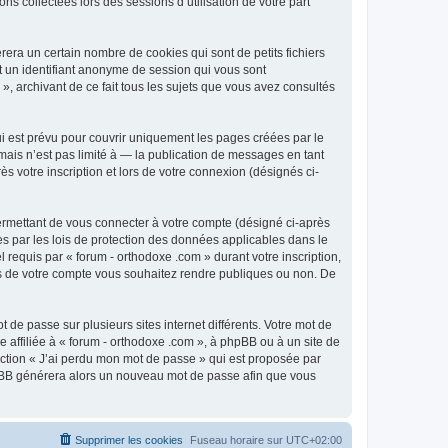
ns collectées lors des sessions d’utilisation de votre part
era un certain nombre de cookies qui sont de petits fichiers
et un identifiant anonyme de session qui vous sont
», archivant de ce fait tous les sujets que vous avez consultés
i est prévu pour couvrir uniquement les pages créées par le
ais n’est pas limité à — la publication de messages en tant
s votre inscription et lors de votre connexion (désignés ci-
ermettant de vous connecter à votre compte (désigné ci-après
es par les lois de protection des données applicables dans le
 requis par « forum - orthodoxe .com » durant votre inscription,
ions de votre compte vous souhaitez rendre publiques ou non. De
 de passe sur plusieurs sites internet différents. Votre mot de
affiliée à « forum - orthodoxe .com », à phpBB ou à un site de
nction « J’ai perdu mon mot de passe » qui est proposée par
 phpBB générera alors un nouveau mot de passe afin que vous
Supprimer les cookies
Fuseau horaire sur
UTC+02:00