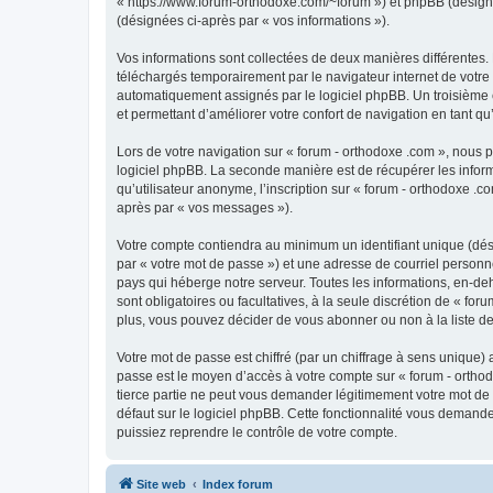
« https://www.forum-orthodoxe.com/~forum ») et phpBB (désigné ci
(désignées ci-après par « vos informations »).
Vos informations sont collectées de deux manières différentes.
téléchargés temporairement par le navigateur internet de votre 
automatiquement assignés par le logiciel phpBB. Un troisième co
et permettant d’améliorer votre confort de navigation en tant qu’u
Lors de votre navigation sur « forum - orthodoxe .com », nous
logiciel phpBB. La seconde manière est de récupérer les infor
qu’utilisateur anonyme, l’inscription sur « forum - orthodoxe .
après par « vos messages »).
Votre compte contiendra au minimum un identifiant unique (dés
par « votre mot de passe ») et une adresse de courriel personn
pays qui héberge notre serveur. Toutes les informations, en-deho
sont obligatoires ou facultatives, à la seule discrétion de « f
plus, vous pouvez décider de vous abonner ou non à la liste de
Votre mot de passe est chiffré (par un chiffrage à sens unique) 
passe est le moyen d’accès à votre compte sur « forum - orthod
tierce partie ne peut vous demander légitimement votre mot de 
défaut sur le logiciel phpBB. Cette fonctionnalité vous demande
puissiez reprendre le contrôle de votre compte.
Site web
Index forum