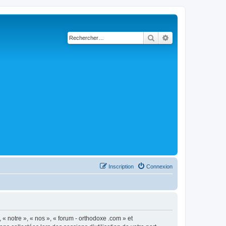
Rechercher
Recherche avancé
Inscription
Connexion
 « notre », « nos », « forum - orthodoxe .com » et