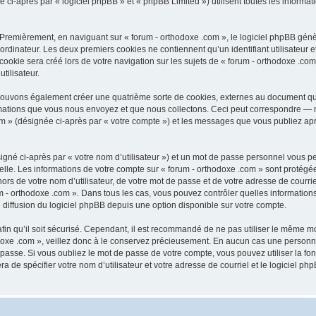
-après par « logiciel phpBB » et « phpBB Limited ») utilisent toutes les informatio
 Premièrement, en naviguant sur « forum - orthodoxe .com », le logiciel phpBB génèr
ordinateur. Les deux premiers cookies ne contiennent qu’un identifiant utilisateur 
okie sera créé lors de votre navigation sur les sujets de « forum - orthodoxe .com 
tilisateur.
 pouvons également créer une quatrième sorte de cookies, externes au document qu
mations que vous nous envoyez et que nous collectons. Ceci peut correspondre — m
com » (désignée ci-après par « votre compte ») et les messages que vous publiez aprè
igné ci-après par « votre nom d’utilisateur ») et un mot de passe personnel vous p
elle. Les informations de votre compte sur « forum - orthodoxe .com » sont protégé
rs de votre nom d’utilisateur, de votre mot de passe et de votre adresse de courriel
orum - orthodoxe .com ». Dans tous les cas, vous pouvez contrôler quelles informat
 diffusion du logiciel phpBB depuis une option disponible sur votre compte.
afin qu’il soit sécurisé. Cependant, il est recommandé de ne pas utiliser le même mot
oxe .com », veillez donc à le conservez précieusement. En aucun cas une personne 
passe. Si vous oubliez le mot de passe de votre compte, vous pouvez utiliser la fo
ra de spécifier votre nom d’utilisateur et votre adresse de courriel et le logiciel