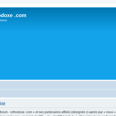
odoxe .com
phone
lité
forum - orthodoxe .com » et ses partenaires affiliés (désignés ci-après par « nous »,