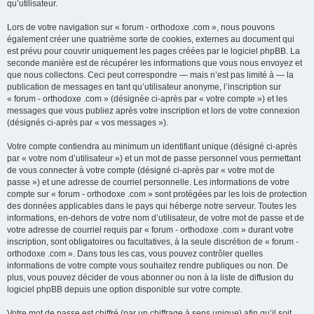
qu’utilisateur.
Lors de votre navigation sur « forum - orthodoxe .com », nous pouvons
également créer une quatrième sorte de cookies, externes au document qui
est prévu pour couvrir uniquement les pages créées par le logiciel phpBB. La
seconde manière est de récupérer les informations que vous nous envoyez et
que nous collectons. Ceci peut correspondre — mais n’est pas limité à — la
publication de messages en tant qu’utilisateur anonyme, l’inscription sur
« forum - orthodoxe .com » (désignée ci-après par « votre compte ») et les
messages que vous publiez après votre inscription et lors de votre connexion
(désignés ci-après par « vos messages »).
Votre compte contiendra au minimum un identifiant unique (désigné ci-après
par « votre nom d’utilisateur ») et un mot de passe personnel vous permettant
de vous connecter à votre compte (désigné ci-après par « votre mot de
passe ») et une adresse de courriel personnelle. Les informations de votre
compte sur « forum - orthodoxe .com » sont protégées par les lois de protection
des données applicables dans le pays qui héberge notre serveur. Toutes les
informations, en-dehors de votre nom d’utilisateur, de votre mot de passe et de
votre adresse de courriel requis par « forum - orthodoxe .com » durant votre
inscription, sont obligatoires ou facultatives, à la seule discrétion de « forum -
orthodoxe .com ». Dans tous les cas, vous pouvez contrôler quelles
informations de votre compte vous souhaitez rendre publiques ou non. De
plus, vous pouvez décider de vous abonner ou non à la liste de diffusion du
logiciel phpBB depuis une option disponible sur votre compte.
Votre mot de passe est chiffré (par un chiffrage à sens unique) afin qu’il soit