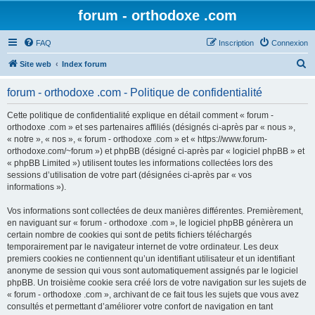
forum - orthodoxe .com
FAQ
Inscription
Connexion
R
Site web
Index forum
e
forum - orthodoxe .com - Politique de confidentialité
c
h
Cette politique de confidentialité explique en détail comment « forum -
orthodoxe .com » et ses partenaires affiliés (désignés ci-après par « nous »,
e
« notre », « nos », « forum - orthodoxe .com » et « https://www.forum-
r
orthodoxe.com/~forum ») et phpBB (désigné ci-après par « logiciel phpBB » et
« phpBB Limited ») utilisent toutes les informations collectées lors des
c
sessions d’utilisation de votre part (désignées ci-après par « vos
h
informations »).
e
Vos informations sont collectées de deux manières différentes. Premièrement,
r
en naviguant sur « forum - orthodoxe .com », le logiciel phpBB génèrera un
certain nombre de cookies qui sont de petits fichiers téléchargés
temporairement par le navigateur internet de votre ordinateur. Les deux
premiers cookies ne contiennent qu’un identifiant utilisateur et un identifiant
anonyme de session qui vous sont automatiquement assignés par le logiciel
phpBB. Un troisième cookie sera créé lors de votre navigation sur les sujets de
« forum - orthodoxe .com », archivant de ce fait tous les sujets que vous avez
consultés et permettant d’améliorer votre confort de navigation en tant