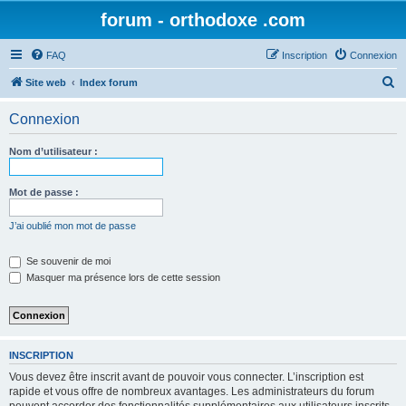
forum - orthodoxe .com
FAQ
Inscription
Connexion
R
Site web
Index forum
e
Connexion
c
h
Nom d’utilisateur :
e
r
Mot de passe :
c
J’ai oublié mon mot de passe
h
e
Se souvenir de moi
Masquer ma présence lors de cette session
r
INSCRIPTION
Vous devez être inscrit avant de pouvoir vous connecter. L’inscription est
rapide et vous offre de nombreux avantages. Les administrateurs du forum
peuvent accorder des fonctionnalités supplémentaires aux utilisateurs inscrits.