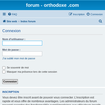
forum - orthodoxe .com
FAQ
Inscription
Connexion
R
Site web
Index forum
e
Connexion
c
h
Nom d’utilisateur :
e
r
Mot de passe :
c
J’ai oublié mon mot de passe
h
e
Se souvenir de moi
Masquer ma présence lors de cette session
r
INSCRIPTION
Vous devez être inscrit avant de pouvoir vous connecter. L’inscription est
rapide et vous offre de nombreux avantages. Les administrateurs du forum
peuvent accorder des fonctionnalités supplémentaires aux utilisateurs inscrits.