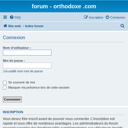
forum - orthodoxe .com
FAQ
Inscription
Connexion
R
Site web
Index forum
e
Connexion
c
h
Nom d’utilisateur :
e
r
Mot de passe :
c
J’ai oublié mon mot de passe
h
e
Se souvenir de moi
Masquer ma présence lors de cette session
r
INSCRIPTION
Vous devez être inscrit avant de pouvoir vous connecter. L’inscription est
rapide et vous offre de nombreux avantages. Les administrateurs du forum
peuvent accorder des fonctionnalités supplémentaires aux utilisateurs inscrits.