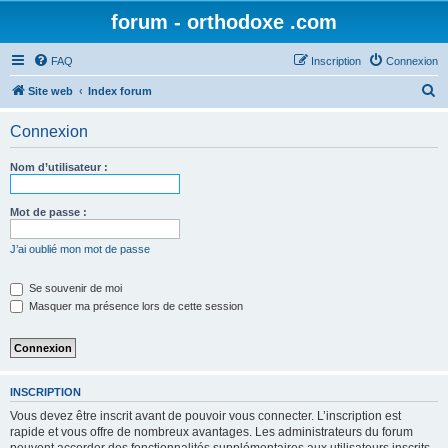
forum - orthodoxe .com
FAQ
Inscription
Connexion
R
Site web
Index forum
e
Connexion
c
h
Nom d’utilisateur :
e
r
Mot de passe :
c
J’ai oublié mon mot de passe
h
e
Se souvenir de moi
Masquer ma présence lors de cette session
r
INSCRIPTION
Vous devez être inscrit avant de pouvoir vous connecter. L’inscription est
rapide et vous offre de nombreux avantages. Les administrateurs du forum
peuvent accorder des fonctionnalités supplémentaires aux utilisateurs inscrits.