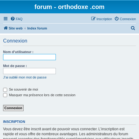
forum - orthodoxe .com
FAQ
Inscription
Connexion
R
Site web
Index forum
e
Connexion
c
h
Nom d’utilisateur :
e
r
Mot de passe :
c
J’ai oublié mon mot de passe
h
e
Se souvenir de moi
Masquer ma présence lors de cette session
r
INSCRIPTION
Vous devez être inscrit avant de pouvoir vous connecter. L’inscription est
rapide et vous offre de nombreux avantages. Les administrateurs du forum
peuvent accorder des fonctionnalités supplémentaires aux utilisateurs inscrits.