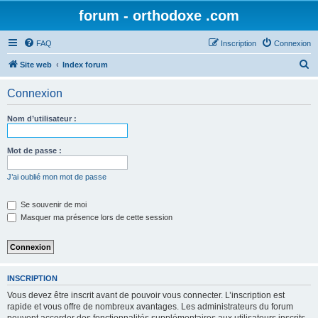
forum - orthodoxe .com
FAQ
Inscription
Connexion
R
Site web
Index forum
e
Connexion
c
h
Nom d’utilisateur :
e
r
Mot de passe :
c
J’ai oublié mon mot de passe
h
e
Se souvenir de moi
Masquer ma présence lors de cette session
r
INSCRIPTION
Vous devez être inscrit avant de pouvoir vous connecter. L’inscription est
rapide et vous offre de nombreux avantages. Les administrateurs du forum
peuvent accorder des fonctionnalités supplémentaires aux utilisateurs inscrits.