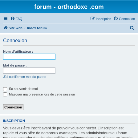
forum - orthodoxe .com
FAQ
Inscription
Connexion
R
Site web
Index forum
e
Connexion
c
h
Nom d’utilisateur :
e
r
Mot de passe :
c
J’ai oublié mon mot de passe
h
e
Se souvenir de moi
Masquer ma présence lors de cette session
r
INSCRIPTION
Vous devez être inscrit avant de pouvoir vous connecter. L’inscription est
rapide et vous offre de nombreux avantages. Les administrateurs du forum
peuvent accorder des fonctionnalités supplémentaires aux utilisateurs inscrits.