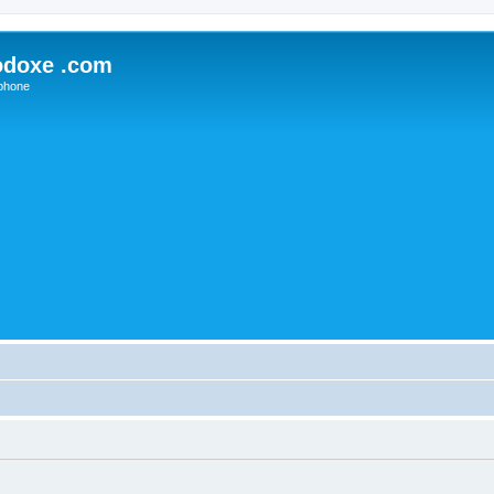
odoxe .com
phone