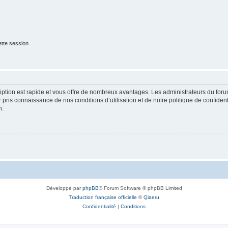
tte session
cription est rapide et vous offre de nombreux avantages. Les administrateurs du fo
ir pris connaissance de nos conditions d’utilisation et de notre politique de confide
n.
Développé par
phpBB
® Forum Software © phpBB Limited
Traduction française officielle
©
Qiaeru
Confidentialité
|
Conditions