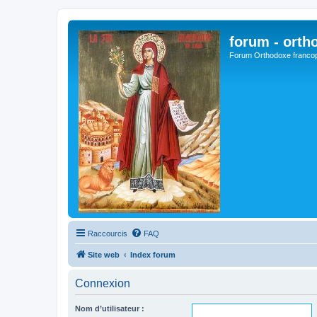
forum - orth
Forum Orthodoxe franco
Raccourcis
FAQ
Site web
Index forum
Connexion
Nom d’utilisateur :