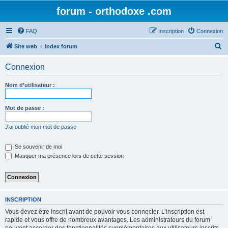
forum - orthodoxe .com
FAQ
Inscription
Connexion
R
Site web
Index forum
e
Connexion
c
h
Nom d’utilisateur :
e
r
Mot de passe :
c
J’ai oublié mon mot de passe
h
e
Se souvenir de moi
Masquer ma présence lors de cette session
r
INSCRIPTION
Vous devez être inscrit avant de pouvoir vous connecter. L’inscription est
rapide et vous offre de nombreux avantages. Les administrateurs du forum
peuvent accorder des fonctionnalités supplémentaires aux utilisateurs inscrits.