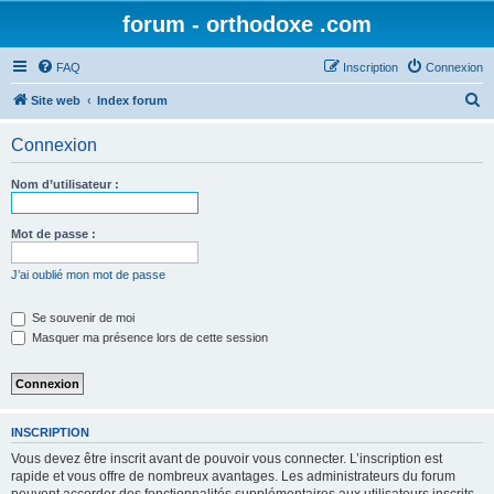
forum - orthodoxe .com
FAQ
Inscription
Connexion
R
Site web
Index forum
e
Connexion
c
h
Nom d’utilisateur :
e
r
Mot de passe :
c
J’ai oublié mon mot de passe
h
e
Se souvenir de moi
Masquer ma présence lors de cette session
r
INSCRIPTION
Vous devez être inscrit avant de pouvoir vous connecter. L’inscription est
rapide et vous offre de nombreux avantages. Les administrateurs du forum
peuvent accorder des fonctionnalités supplémentaires aux utilisateurs inscrits.