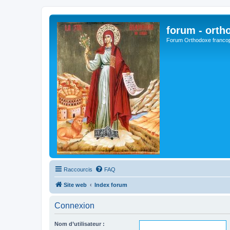
forum - orth
Forum Orthodoxe franco
Raccourcis
FAQ
Site web
Index forum
Connexion
Nom d’utilisateur :