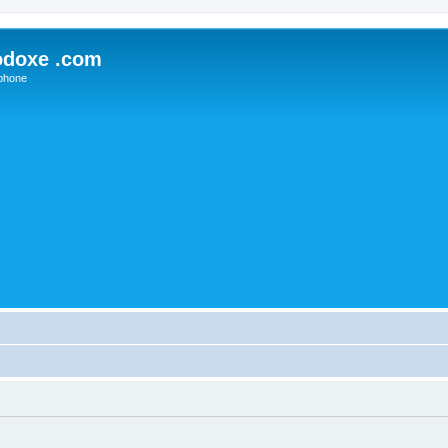
odoxe .com
phone