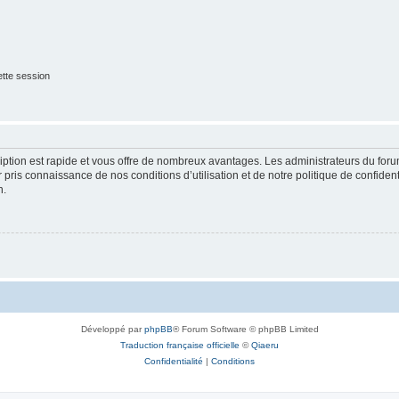
tte session
cription est rapide et vous offre de nombreux avantages. Les administrateurs du fo
ir pris connaissance de nos conditions d’utilisation et de notre politique de confide
n.
Développé par
phpBB
® Forum Software © phpBB Limited
Traduction française officielle
©
Qiaeru
Confidentialité
|
Conditions