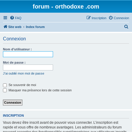
forum - orthodoxe .com
FAQ
Inscription
Connexion
R
Site web
Index forum
e
Connexion
c
h
Nom d’utilisateur :
e
r
Mot de passe :
c
J’ai oublié mon mot de passe
h
e
Se souvenir de moi
Masquer ma présence lors de cette session
r
INSCRIPTION
Vous devez être inscrit avant de pouvoir vous connecter. L’inscription est
rapide et vous offre de nombreux avantages. Les administrateurs du forum
peuvent accorder des fonctionnalités supplémentaires aux utilisateurs inscrits.