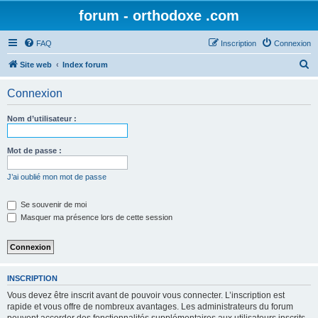
forum - orthodoxe .com
FAQ
Inscription
Connexion
R
Site web
Index forum
e
Connexion
c
h
Nom d’utilisateur :
e
r
Mot de passe :
c
J’ai oublié mon mot de passe
h
e
Se souvenir de moi
Masquer ma présence lors de cette session
r
INSCRIPTION
Vous devez être inscrit avant de pouvoir vous connecter. L’inscription est
rapide et vous offre de nombreux avantages. Les administrateurs du forum
peuvent accorder des fonctionnalités supplémentaires aux utilisateurs inscrits.