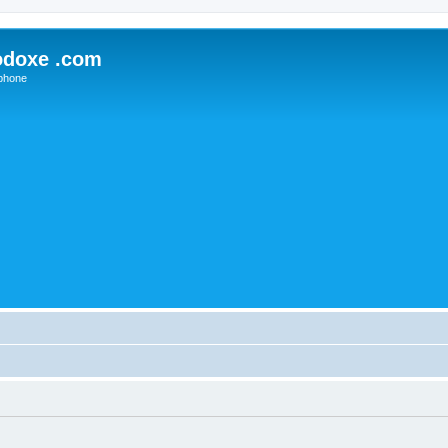
odoxe .com
phone