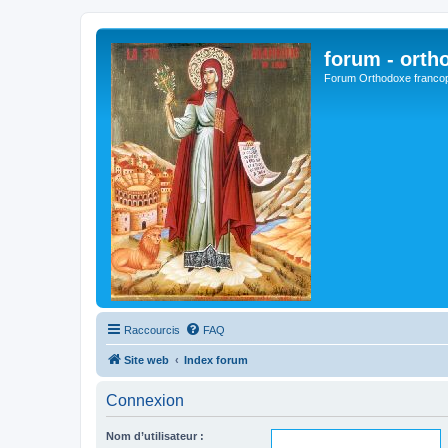
forum - orth
Forum Orthodoxe franco
Raccourcis
FAQ
Site web
Index forum
Connexion
Nom d’utilisateur :