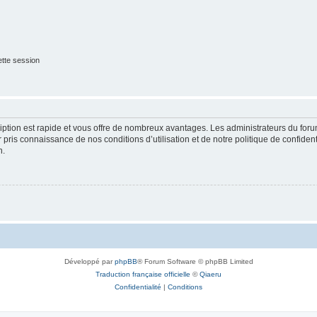
tte session
cription est rapide et vous offre de nombreux avantages. Les administrateurs du fo
ir pris connaissance de nos conditions d’utilisation et de notre politique de confide
n.
Développé par
phpBB
® Forum Software © phpBB Limited
Traduction française officielle
©
Qiaeru
Confidentialité
|
Conditions