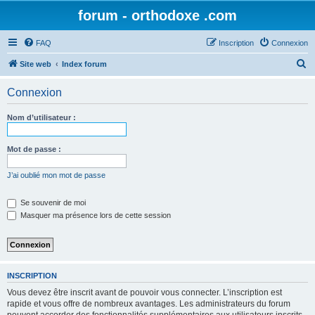
forum - orthodoxe .com
FAQ
Inscription
Connexion
R
Site web
Index forum
e
Connexion
c
h
Nom d’utilisateur :
e
r
Mot de passe :
c
J’ai oublié mon mot de passe
h
e
Se souvenir de moi
Masquer ma présence lors de cette session
r
INSCRIPTION
Vous devez être inscrit avant de pouvoir vous connecter. L’inscription est
rapide et vous offre de nombreux avantages. Les administrateurs du forum
peuvent accorder des fonctionnalités supplémentaires aux utilisateurs inscrits.