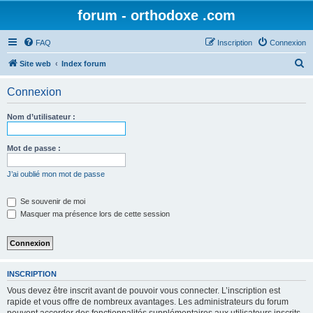
forum - orthodoxe .com
FAQ
Inscription
Connexion
R
Site web
Index forum
e
Connexion
c
h
Nom d’utilisateur :
e
r
Mot de passe :
c
J’ai oublié mon mot de passe
h
e
Se souvenir de moi
Masquer ma présence lors de cette session
r
INSCRIPTION
Vous devez être inscrit avant de pouvoir vous connecter. L’inscription est
rapide et vous offre de nombreux avantages. Les administrateurs du forum
peuvent accorder des fonctionnalités supplémentaires aux utilisateurs inscrits.