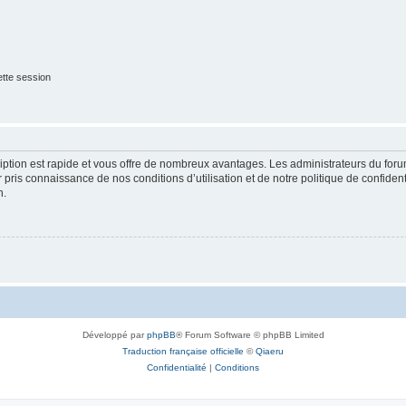
tte session
cription est rapide et vous offre de nombreux avantages. Les administrateurs du fo
ir pris connaissance de nos conditions d’utilisation et de notre politique de confide
n.
Développé par
phpBB
® Forum Software © phpBB Limited
Traduction française officielle
©
Qiaeru
Confidentialité
|
Conditions