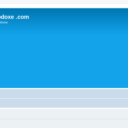
odoxe .com
phone