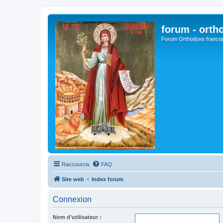
forum - orth
Forum Orthodoxe franco
Raccourcis
FAQ
Site web
Index forum
Connexion
Nom d’utilisateur :