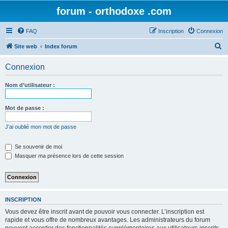
forum - orthodoxe .com
FAQ
Inscription
Connexion
R
Site web
Index forum
e
Connexion
c
h
Nom d’utilisateur :
e
r
Mot de passe :
c
J’ai oublié mon mot de passe
h
e
Se souvenir de moi
Masquer ma présence lors de cette session
r
INSCRIPTION
Vous devez être inscrit avant de pouvoir vous connecter. L’inscription est
rapide et vous offre de nombreux avantages. Les administrateurs du forum
peuvent accorder des fonctionnalités supplémentaires aux utilisateurs inscrits.