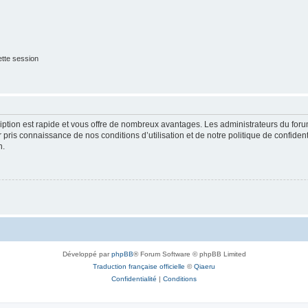
tte session
cription est rapide et vous offre de nombreux avantages. Les administrateurs du fo
ir pris connaissance de nos conditions d’utilisation et de notre politique de confide
n.
Développé par
phpBB
® Forum Software © phpBB Limited
Traduction française officielle
©
Qiaeru
Confidentialité
|
Conditions