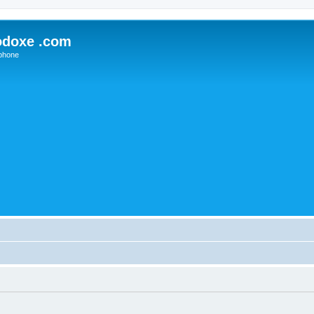
odoxe .com
phone