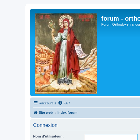
forum - orth
Forum Orthodoxe franco
Raccourcis
FAQ
Site web
Index forum
Connexion
Nom d’utilisateur :