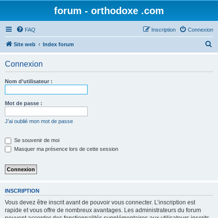
forum - orthodoxe .com
FAQ
Inscription
Connexion
R
Site web
Index forum
e
Connexion
c
h
Nom d’utilisateur :
e
r
Mot de passe :
c
J’ai oublié mon mot de passe
h
e
Se souvenir de moi
Masquer ma présence lors de cette session
r
INSCRIPTION
Vous devez être inscrit avant de pouvoir vous connecter. L’inscription est
rapide et vous offre de nombreux avantages. Les administrateurs du forum
peuvent accorder des fonctionnalités supplémentaires aux utilisateurs inscrits.