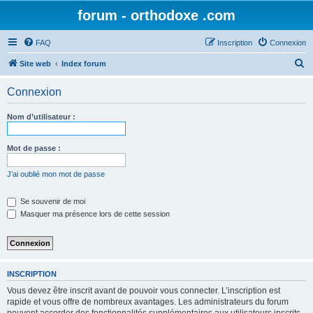
forum - orthodoxe .com
FAQ
Inscription
Connexion
R
Site web
Index forum
e
Connexion
c
h
Nom d’utilisateur :
e
r
Mot de passe :
c
J’ai oublié mon mot de passe
h
e
Se souvenir de moi
Masquer ma présence lors de cette session
r
INSCRIPTION
Vous devez être inscrit avant de pouvoir vous connecter. L’inscription est
rapide et vous offre de nombreux avantages. Les administrateurs du forum
peuvent accorder des fonctionnalités supplémentaires aux utilisateurs inscrits.