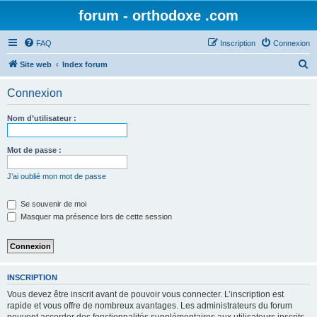
forum - orthodoxe .com
FAQ
Inscription
Connexion
R
Site web
Index forum
e
Connexion
c
h
Nom d’utilisateur :
e
r
Mot de passe :
c
J’ai oublié mon mot de passe
h
e
Se souvenir de moi
Masquer ma présence lors de cette session
r
INSCRIPTION
Vous devez être inscrit avant de pouvoir vous connecter. L’inscription est
rapide et vous offre de nombreux avantages. Les administrateurs du forum
peuvent accorder des fonctionnalités supplémentaires aux utilisateurs inscrits.