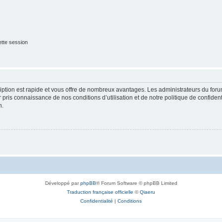
tte session
cription est rapide et vous offre de nombreux avantages. Les administrateurs du fo
ir pris connaissance de nos conditions d’utilisation et de notre politique de confide
n.
Développé par
phpBB
® Forum Software © phpBB Limited
Traduction française officielle
©
Qiaeru
Confidentialité
|
Conditions