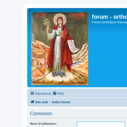
forum - orth
Forum Orthodoxe franco
Raccourcis
FAQ
Site web
Index forum
Connexion
Nom d’utilisateur :