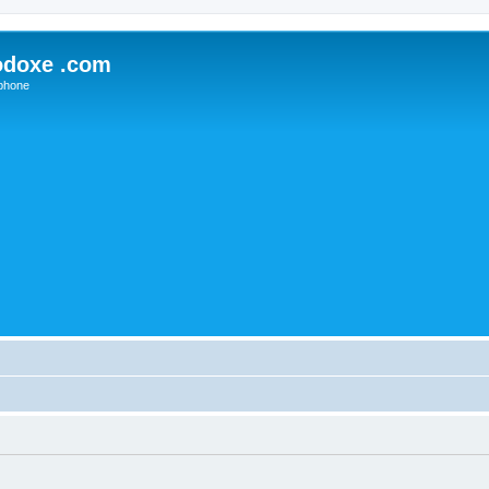
odoxe .com
phone