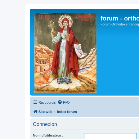
forum - orth
Forum Orthodoxe franco
Raccourcis
FAQ
Site web
Index forum
Connexion
Nom d’utilisateur :