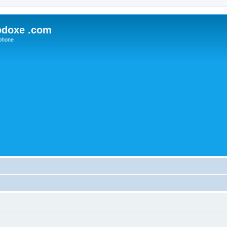
odoxe .com
phone