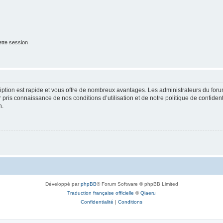
tte session
cription est rapide et vous offre de nombreux avantages. Les administrateurs du fo
ir pris connaissance de nos conditions d’utilisation et de notre politique de confide
n.
Développé par
phpBB
® Forum Software © phpBB Limited
Traduction française officielle
©
Qiaeru
Confidentialité
|
Conditions