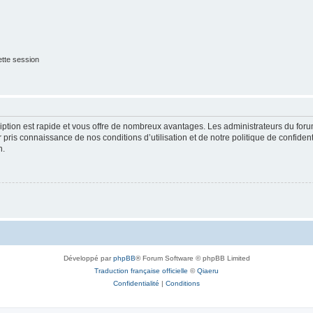
tte session
cription est rapide et vous offre de nombreux avantages. Les administrateurs du fo
ir pris connaissance de nos conditions d’utilisation et de notre politique de confide
n.
Développé par
phpBB
® Forum Software © phpBB Limited
Traduction française officielle
©
Qiaeru
Confidentialité
|
Conditions