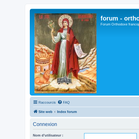
forum - orth
Forum Orthodoxe franco
Raccourcis
FAQ
Site web
Index forum
Connexion
Nom d’utilisateur :