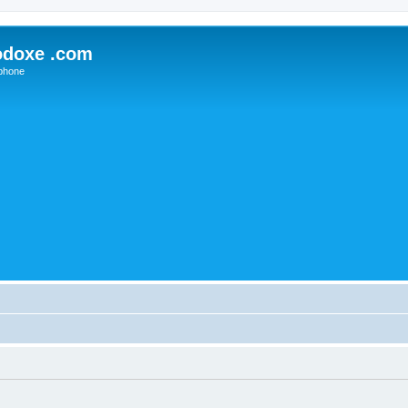
odoxe .com
phone