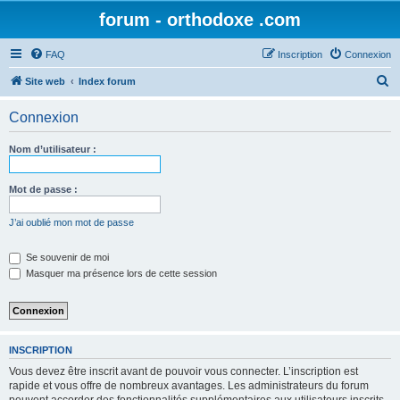
forum - orthodoxe .com
FAQ
Inscription
Connexion
R
Site web
Index forum
e
Connexion
c
h
Nom d’utilisateur :
e
r
Mot de passe :
c
J’ai oublié mon mot de passe
h
e
Se souvenir de moi
Masquer ma présence lors de cette session
r
INSCRIPTION
Vous devez être inscrit avant de pouvoir vous connecter. L’inscription est
rapide et vous offre de nombreux avantages. Les administrateurs du forum
peuvent accorder des fonctionnalités supplémentaires aux utilisateurs inscrits.