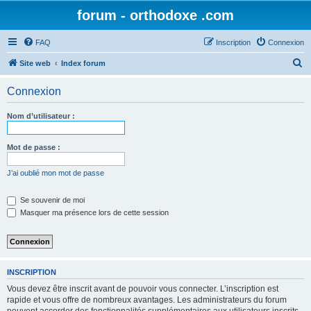
forum - orthodoxe .com
FAQ
Inscription
Connexion
R
Site web
Index forum
e
Connexion
c
h
Nom d’utilisateur :
e
r
Mot de passe :
c
J’ai oublié mon mot de passe
h
e
Se souvenir de moi
Masquer ma présence lors de cette session
r
INSCRIPTION
Vous devez être inscrit avant de pouvoir vous connecter. L’inscription est
rapide et vous offre de nombreux avantages. Les administrateurs du forum
peuvent accorder des fonctionnalités supplémentaires aux utilisateurs inscrits.