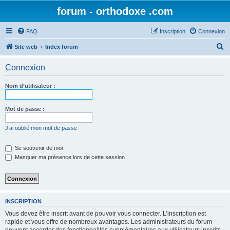
forum - orthodoxe .com
FAQ
Inscription
Connexion
R
Site web
Index forum
e
Connexion
c
h
Nom d’utilisateur :
e
r
Mot de passe :
c
J’ai oublié mon mot de passe
h
e
Se souvenir de moi
Masquer ma présence lors de cette session
r
INSCRIPTION
Vous devez être inscrit avant de pouvoir vous connecter. L’inscription est
rapide et vous offre de nombreux avantages. Les administrateurs du forum
peuvent accorder des fonctionnalités supplémentaires aux utilisateurs inscrits.