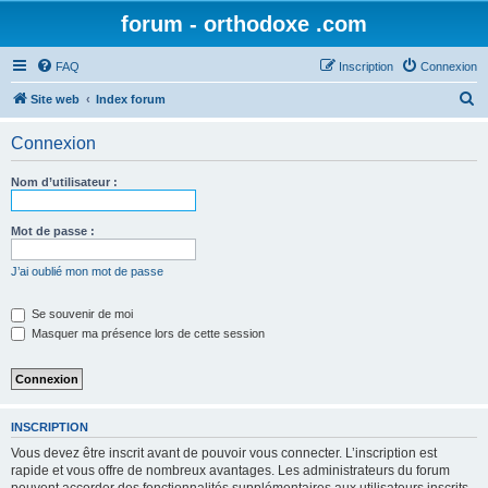
forum - orthodoxe .com
FAQ
Inscription
Connexion
R
Site web
Index forum
e
Connexion
c
h
Nom d’utilisateur :
e
r
Mot de passe :
c
J’ai oublié mon mot de passe
h
e
Se souvenir de moi
Masquer ma présence lors de cette session
r
INSCRIPTION
Vous devez être inscrit avant de pouvoir vous connecter. L’inscription est
rapide et vous offre de nombreux avantages. Les administrateurs du forum
peuvent accorder des fonctionnalités supplémentaires aux utilisateurs inscrits.