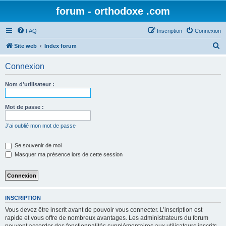
forum - orthodoxe .com
FAQ
Inscription
Connexion
R
Site web
Index forum
e
Connexion
c
h
Nom d’utilisateur :
e
r
Mot de passe :
c
J’ai oublié mon mot de passe
h
e
Se souvenir de moi
Masquer ma présence lors de cette session
r
INSCRIPTION
Vous devez être inscrit avant de pouvoir vous connecter. L’inscription est
rapide et vous offre de nombreux avantages. Les administrateurs du forum
peuvent accorder des fonctionnalités supplémentaires aux utilisateurs inscrits.